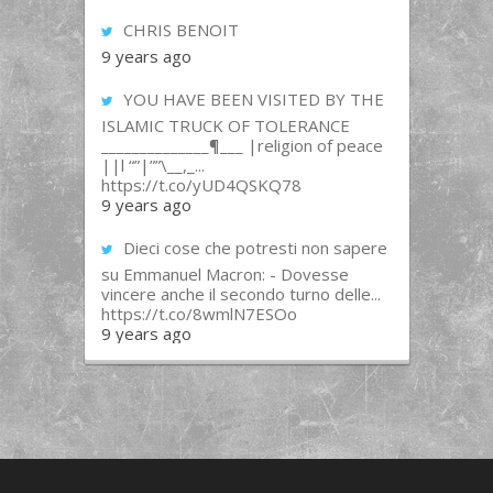
CHRIS BENOIT
9 years ago
YOU HAVE BEEN VISITED BY THE
ISLAMIC TRUCK OF TOLERANCE
______________¶___ |religion of peace
||l “”|””\__,_...
https://t.co/yUD4QSKQ78
9 years ago
Dieci cose che potresti non sapere
su Emmanuel Macron: - Dovesse
vincere anche il secondo turno delle...
https://t.co/8wmlN7ESOo
9 years ago