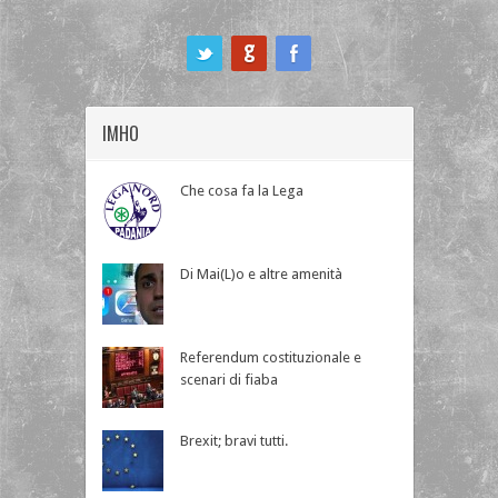
ook
IMHO
Che cosa fa la Lega
Di Mai(L)o e altre amenità
Referendum costituzionale e
scenari di fiaba
Brexit; bravi tutti.