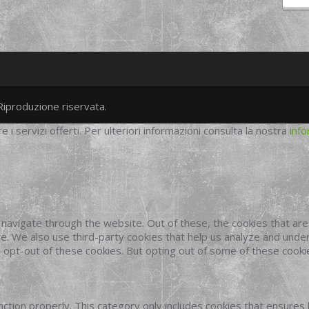
Riproduzione riservata.
twitter
googleplus
facebook
re i servizi offerti. Per ulteriori informazioni consulta la nostra
info
navigate through the website. Out of these, the cookies that ar
site. We also use third-party cookies that help us analyze and und
o opt-out of these cookies. But opting out of some of these cook
ction properly. This category only includes cookies that ensures 