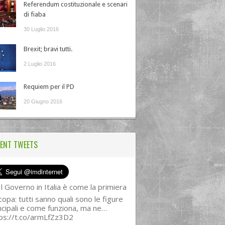
Referendum costituzionale e scenari
di fiaba
30 Luglio 2016
Brexit; bravi tutti.
2 Luglio 2016
Requiem per il PD
20 Giugno 2016
ENT TWEETS
l Governo in Italia è come la primiera
copa: tutti sanno quali sono le figure
ncipali e come funziona, ma ne…
ps://t.co/armLfZz3D2