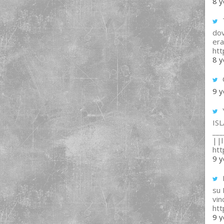
8 y
T
dov
era
ht
8 y
9 y
IS
___
||l 
ht
9 y
su
vin
ht
9 y