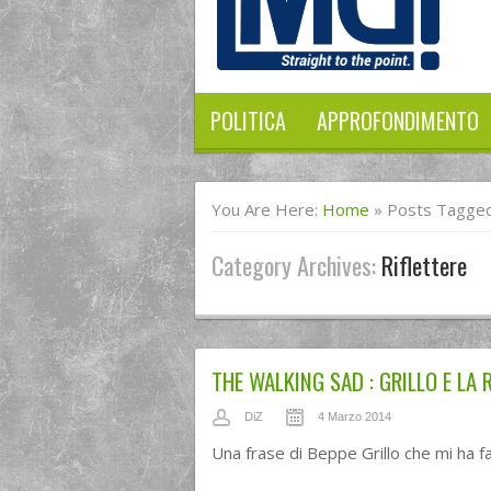
POLITICA
APPROFONDIMENTO
You Are Here:
Home
»
Posts Tagged 
Category Archives:
Riflettere
THE WALKING SAD : GRILLO E LA 
DiZ
4 Marzo 2014
Una frase di Beppe Grillo che mi ha f