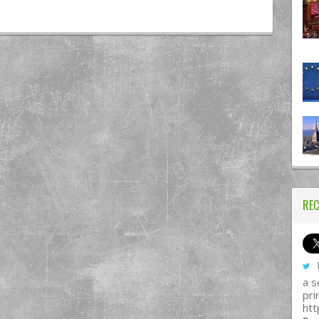
REC
I
a s
pri
htt