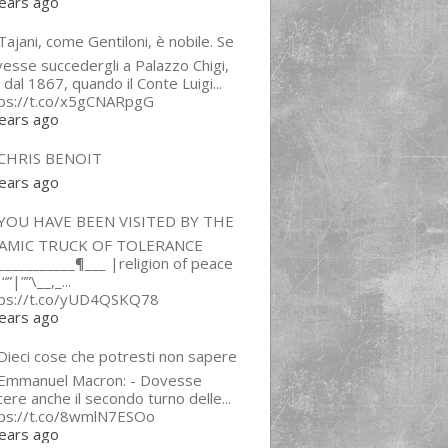
ears ago
ajani, come Gentiloni, è nobile. Se
esse succedergli a Palazzo Chigi,
 dal 1867, quando il Conte Luigi...
tps://t.co/x5gCNARpgG
ears ago
CHRIS BENOIT
ears ago
YOU HAVE BEEN VISITED BY THE
LAMIC TRUCK OF TOLERANCE
___________¶___ |religion of peace
“”|””\__,_...
tps://t.co/yUD4QSKQ78
ears ago
Dieci cose che potresti non sapere
 Emmanuel Macron: - Dovesse
cere anche il secondo turno delle...
tps://t.co/8wmlN7ESOo
ears ago