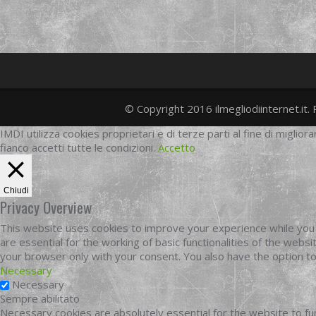
© Copyright 2016 ilmegliodiinternet.it. 
IMDI utilizza cookies proprietari e di terze parti al fine di migliora
fianco accetti tutte le condizioni.
Accetto
Chiudi
Privacy Overview
This website uses cookies to improve your experience while you 
are essential for the working of basic functionalities of the web
your browser only with your consent. You also have the option t
Necessary
Necessary
Sempre abilitato
Necessary cookies are absolutely essential for the website to fun