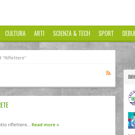
CULTURA
ARTI
SCIENZA & TECH
SPORT
DEBU
twitter
googleplus
facebook
"riflettere"
IM
RETE
atto riflettere…
Read more
»