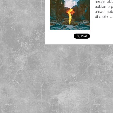
mese abbi
abbiamo par
amati, ab
di capire...