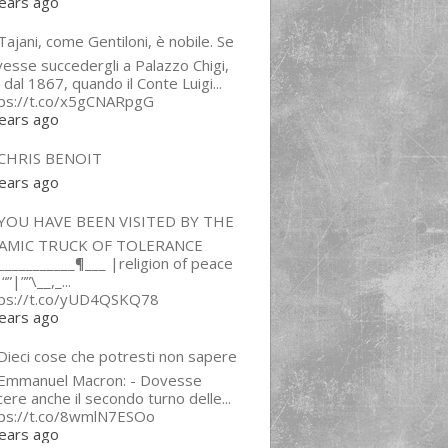
ears ago
ajani, come Gentiloni, è nobile. Se
esse succedergli a Palazzo Chigi,
 dal 1867, quando il Conte Luigi...
tps://t.co/x5gCNARpgG
ears ago
CHRIS BENOIT
ears ago
YOU HAVE BEEN VISITED BY THE
LAMIC TRUCK OF TOLERANCE
___________¶___ |religion of peace
“”|””\__,_...
tps://t.co/yUD4QSKQ78
ears ago
Dieci cose che potresti non sapere
 Emmanuel Macron: - Dovesse
cere anche il secondo turno delle...
tps://t.co/8wmlN7ESOo
ears ago