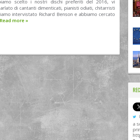
amo scelto i nostri dischi preferiti del 2016, vi
lato di cantanti dimenticati, pianisti odiati, chitarristi
biamo intervistato Richard Benson e abbiamo cercato
Read more
»
REC
I
a s
pri
htt