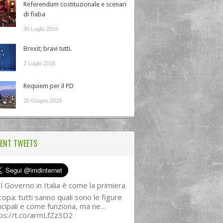
Referendum costituzionale e scenari
di fiaba
30 Luglio 2016
Brexit; bravi tutti.
2 Luglio 2016
Requiem per il PD
20 Giugno 2016
ENT TWEETS
l Governo in Italia è come la primiera
copa: tutti sanno quali sono le figure
ncipali e come funziona, ma ne…
ps://t.co/armLfZz3D2