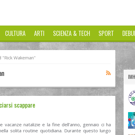
CULTURA
ARTI
SCIENZA & TECH
SPORT
DEBU
twitter
googleplus
facebook
 "rick Wakeman"
an
IM
sciarsi scappare
e vacanze natalizie e la fine dell’anno, gennaio ci ha
nella solita routine quotidiana. Durante questo lungo