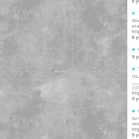
8 y
T
dov
era
ht
8 y
9 y
IS
___
||l 
ht
9 y
su
vin
ht
9 y