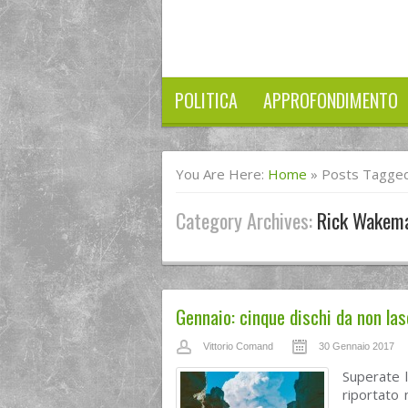
POLITICA
APPROFONDIMENTO
You Are Here:
Home
»
Posts Tagged
Category Archives:
Rick Wakem
Gennaio: cinque dischi da non la
Vittorio Comand
30 Gennaio 2017
Superate l
riportato 