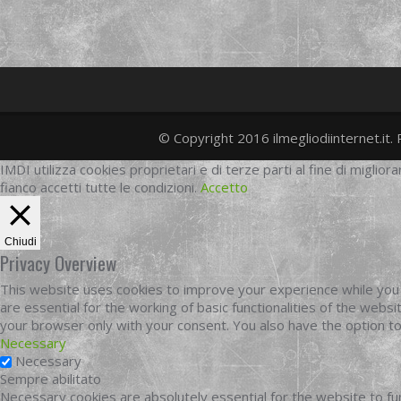
© Copyright 2016 ilmegliodiinternet.it. 
IMDI utilizza cookies proprietari e di terze parti al fine di migliora
fianco accetti tutte le condizioni.
Accetto
Chiudi
Privacy Overview
This website uses cookies to improve your experience while you 
are essential for the working of basic functionalities of the web
your browser only with your consent. You also have the option t
Necessary
Necessary
Sempre abilitato
Necessary cookies are absolutely essential for the website to fun