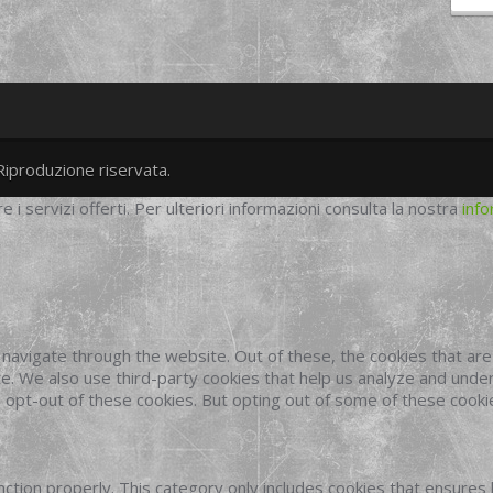
Riproduzione riservata.
twitter
googleplus
facebook
re i servizi offerti. Per ulteriori informazioni consulta la nostra
info
navigate through the website. Out of these, the cookies that ar
site. We also use third-party cookies that help us analyze and und
o opt-out of these cookies. But opting out of some of these cook
ction properly. This category only includes cookies that ensures 