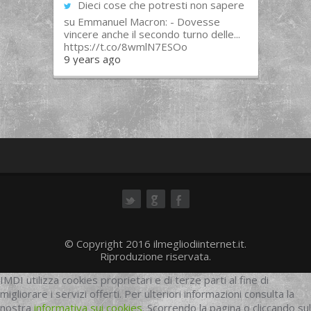
Dieci cose che potresti non sapere
su Emmanuel Macron: - Dovesse
vincere anche il secondo turno delle...
https://t.co/8wmlN7ESOo
9 years ago
ok
© Copyright 2016 ilmegliodiinternet.it.
Riproduzione riservata.
IMDI utilizza cookies proprietari e di terze parti al fine di
migliorare i servizi offerti. Per ulteriori informazioni consulta la
nostra
informativa sui cookies
. Scorrendo la pagina o cliccando sul