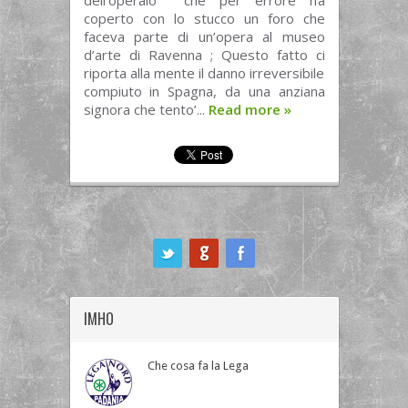
dell’operaio che per errore ha
coperto con lo stucco un foro che
faceva parte di un’opera al museo
d’arte di Ravenna ; Questo fatto ci
riporta alla mente il danno irreversibile
compiuto in Spagna, da una anziana
signora che tento’...
Read more
»
ook
IMHO
Che cosa fa la Lega