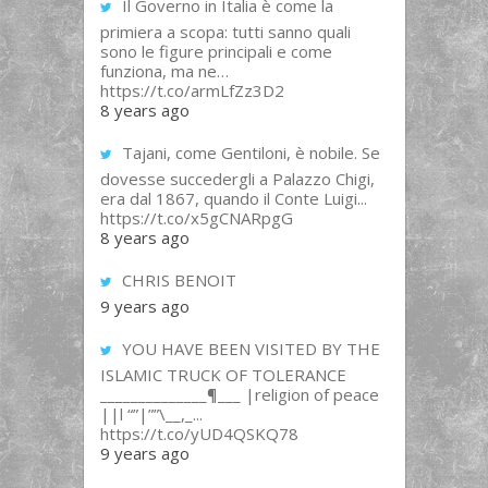
Il Governo in Italia è come la
primiera a scopa: tutti sanno quali
sono le figure principali e come
funziona, ma ne…
https://t.co/armLfZz3D2
8 years ago
Tajani, come Gentiloni, è nobile. Se
dovesse succedergli a Palazzo Chigi,
era dal 1867, quando il Conte Luigi...
https://t.co/x5gCNARpgG
8 years ago
CHRIS BENOIT
9 years ago
YOU HAVE BEEN VISITED BY THE
ISLAMIC TRUCK OF TOLERANCE
______________¶___ |religion of peace
||l “”|””\__,_...
https://t.co/yUD4QSKQ78
9 years ago