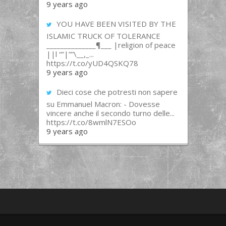
9 years ago
YOU HAVE BEEN VISITED BY THE
ISLAMIC TRUCK OF TOLERANCE
______________¶___ |religion of peace
||l “”|””\__,_...
https://t.co/yUD4QSKQ78
9 years ago
Dieci cose che potresti non sapere
su Emmanuel Macron: - Dovesse
vincere anche il secondo turno delle...
https://t.co/8wmlN7ESOo
9 years ago