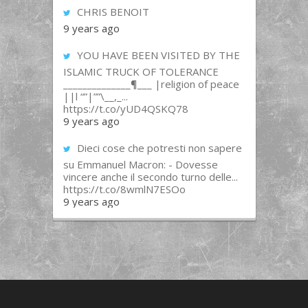
CHRIS BENOIT
9 years ago
YOU HAVE BEEN VISITED BY THE
ISLAMIC TRUCK OF TOLERANCE
______________¶___ |religion of peace
||l “”|””\__,_...
https://t.co/yUD4QSKQ78
9 years ago
Dieci cose che potresti non sapere
su Emmanuel Macron: - Dovesse
vincere anche il secondo turno delle...
https://t.co/8wmlN7ESOo
9 years ago