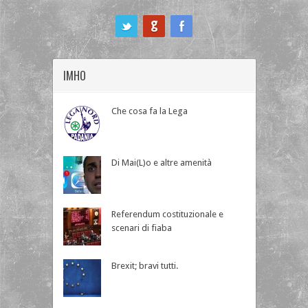
ook
IMHO
Che cosa fa la Lega
Di Mai(L)o e altre amenità
Referendum costituzionale e
scenari di fiaba
Brexit; bravi tutti.