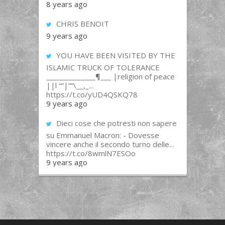
8 years ago
CHRIS BENOIT
9 years ago
YOU HAVE BEEN VISITED BY THE
ISLAMIC TRUCK OF TOLERANCE
______________¶___ |religion of peace
||l “”|””\__,_...
https://t.co/yUD4QSKQ78
9 years ago
Dieci cose che potresti non sapere
su Emmanuel Macron: - Dovesse
vincere anche il secondo turno delle...
https://t.co/8wmlN7ESOo
9 years ago