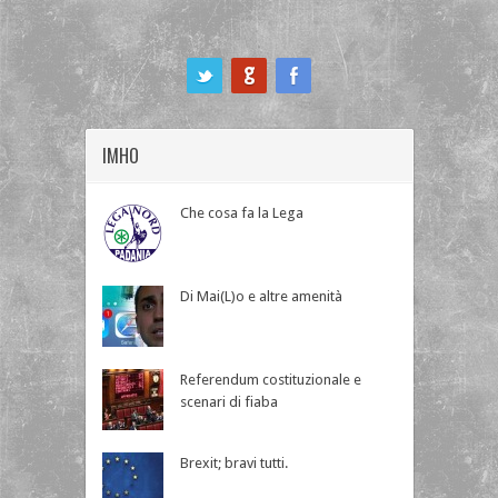
ook
IMHO
Che cosa fa la Lega
Di Mai(L)o e altre amenità
Referendum costituzionale e
scenari di fiaba
Brexit; bravi tutti.