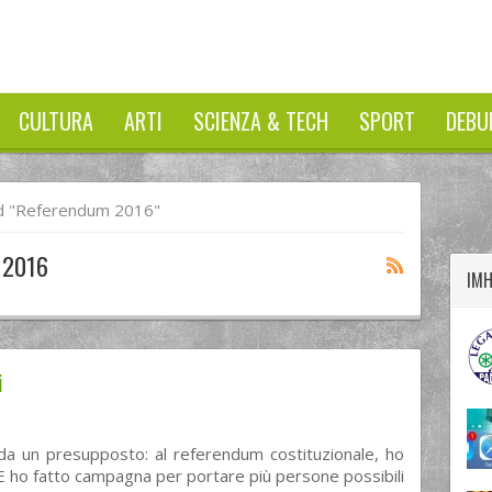
CULTURA
ARTI
SCIENZA & TECH
SPORT
DEBU
twitter
googleplus
facebook
d "referendum 2016"
 2016
IM
i
da un presupposto: al referendum costituzionale, ho
 E ho fatto campagna per portare più persone possibili