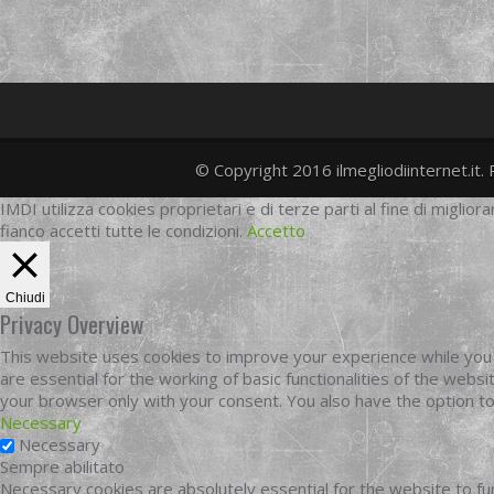
© Copyright 2016 ilmegliodiinternet.it. 
IMDI utilizza cookies proprietari e di terze parti al fine di migliora
fianco accetti tutte le condizioni.
Accetto
Chiudi
Privacy Overview
This website uses cookies to improve your experience while you 
are essential for the working of basic functionalities of the web
your browser only with your consent. You also have the option t
Necessary
Necessary
Sempre abilitato
Necessary cookies are absolutely essential for the website to fun