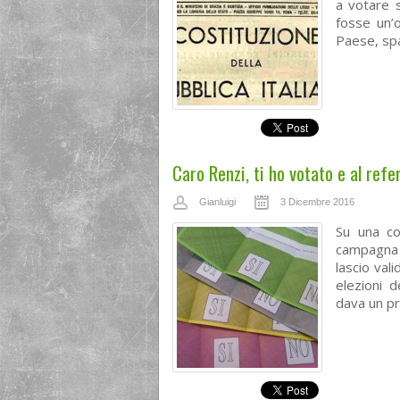
a votare s
fosse un’
Paese, spar
Caro Renzi, ti ho votato e al ref
Gianluigi
3 Dicembre 2016
Su una co
campagna e
lascio val
elezioni d
dava un pr