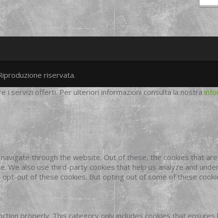
Riproduzione riservata.
twitter
googleplus
facebook
re i servizi offerti. Per ulteriori informazioni consulta la nostra
info
navigate through the website. Out of these, the cookies that ar
site. We also use third-party cookies that help us analyze and und
o opt-out of these cookies. But opting out of some of these cook
ction properly. This category only includes cookies that ensures 