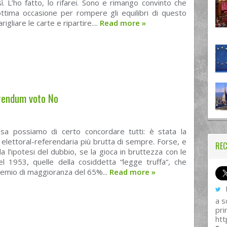
ì. L’ho fatto, lo rifarei. Sono e rimango convinto che
ottima occasione per rompere gli equilibri di questo
igliare le carte e ripartire....
Read more
»
erendum voto No
sa possiamo di certo concordare tutti: è stata la
lettoral-referendaria più brutta di sempre. Forse, e
REC
ida l’ipotesi del dubbio, se la gioca in bruttezza con le
el 1953, quelle della cosiddetta “legge truffa“, che
emio di maggioranza del 65%...
Read more
»
I
a s
pri
htt