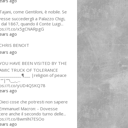
ears ago
ajani, come Gentiloni, è nobile. Se
esse succedergli a Palazzo Chigi,
 dal 1867, quando il Conte Luigi...
tps://t.co/x5gCNARpgG
ears ago
CHRIS BENOIT
ears ago
YOU HAVE BEEN VISITED BY THE
LAMIC TRUCK OF TOLERANCE
___________¶___ |religion of peace
“”|””\__,_...
tps://t.co/yUD4QSKQ78
ears ago
Dieci cose che potresti non sapere
 Emmanuel Macron: - Dovesse
cere anche il secondo turno delle...
tps://t.co/8wmlN7ESOo
ears ago