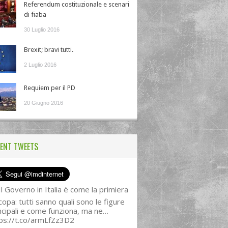
Referendum costituzionale e scenari
di fiaba
30 Luglio 2016
Brexit; bravi tutti.
2 Luglio 2016
Requiem per il PD
20 Giugno 2016
ENT TWEETS
l Governo in Italia è come la primiera
copa: tutti sanno quali sono le figure
ncipali e come funziona, ma ne…
ps://t.co/armLfZz3D2