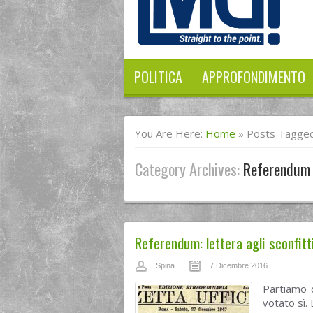
POLITICA
APPROFONDIMENTO
You Are Here:
Home
»
Posts Tagge
Category Archives:
Referendum
Referendum: lettera agli sconfitt
Spina
7 Dicembre 2016
Partiamo 
votato sì.