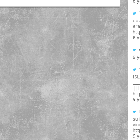
8 y
T
dov
era
ht
8 y
9 y
IS
___
||l 
ht
9 y
su
vin
ht
9 y