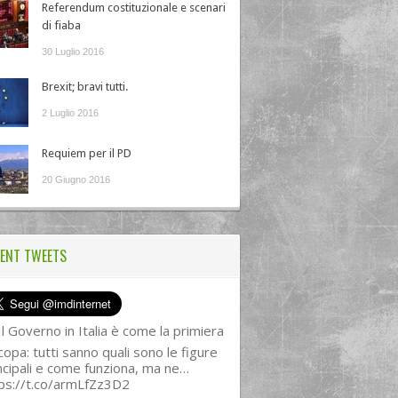
Referendum costituzionale e scenari
di fiaba
30 Luglio 2016
Brexit; bravi tutti.
2 Luglio 2016
Requiem per il PD
20 Giugno 2016
ENT TWEETS
l Governo in Italia è come la primiera
copa: tutti sanno quali sono le figure
ncipali e come funziona, ma ne…
ps://t.co/armLfZz3D2