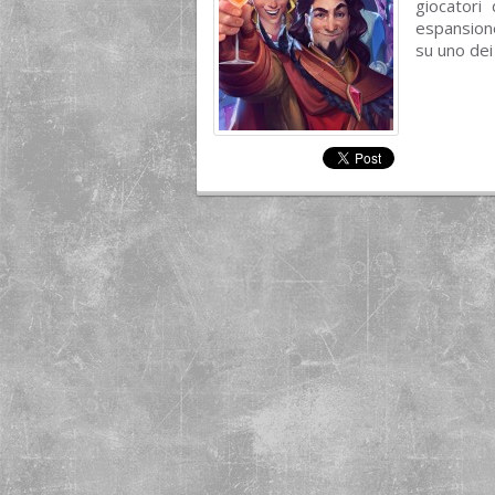
giocatori 
espansion
su uno dei 