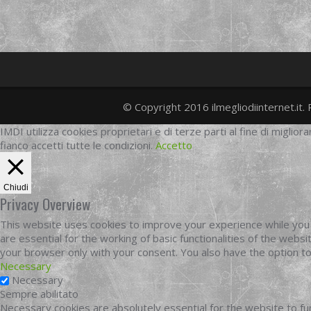
© Copyright 2016 ilmegliodiinternet.it. 
IMDI utilizza cookies proprietari e di terze parti al fine di migliora
fianco accetti tutte le condizioni.
Accetto
Chiudi
Privacy Overview
This website uses cookies to improve your experience while you 
are essential for the working of basic functionalities of the web
your browser only with your consent. You also have the option t
Necessary
Necessary
Sempre abilitato
Necessary cookies are absolutely essential for the website to fun