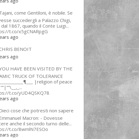
ears ago
ajani, come Gentiloni, è nobile. Se
esse succedergli a Palazzo Chigi,
 dal 1867, quando il Conte Luigi...
tps://t.co/x5gCNARpgG
ears ago
CHRIS BENOIT
ears ago
YOU HAVE BEEN VISITED BY THE
LAMIC TRUCK OF TOLERANCE
___________¶___ |religion of peace
“”|””\__,_...
tps://t.co/yUD4QSKQ78
ears ago
Dieci cose che potresti non sapere
 Emmanuel Macron: - Dovesse
cere anche il secondo turno delle...
tps://t.co/8wmlN7ESOo
ears ago