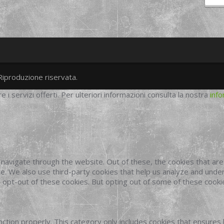
Riproduzione riservata.
twitter
googleplus
facebook
re i servizi offerti. Per ulteriori informazioni consulta la nostra
info
navigate through the website. Out of these, the cookies that ar
site. We also use third-party cookies that help us analyze and und
o opt-out of these cookies. But opting out of some of these cook
ction properly. This category only includes cookies that ensures 