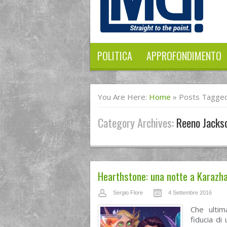
POLITICA
APPROFONDIMENTO
You Are Here:
Home
»
Posts Tagged
Category Archives:
Reeno Jacks
Hearthstone: una notte a Karazh
Sergio Flore
4 Settembre 2016
Che ultim
fiducia di