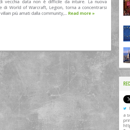
di vecchia data non è difficile da intuire. La nuova
e di World of Warcraft, Legion, torna a concentrarsi
villain più amati dalla community,...
Read more
»
REC
I
a s
pri
htt