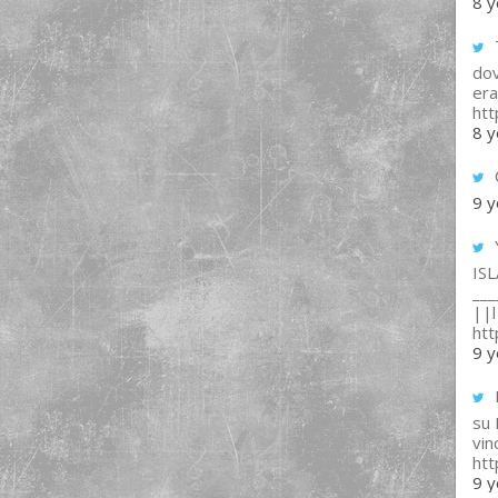
8 y
T
dov
era
ht
8 y
9 y
IS
___
||l 
ht
9 y
su
vin
ht
9 y