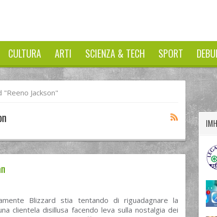
CULTURA
ARTI
SCIENZA & TECH
SPORT
DEBU
twitter
googleplus
facebook
 "Reeno Jackson"
on
IM
an
amente Blizzard stia tentando di riguadagnare la
 una clientela disillusa facendo leva sulla nostalgia dei