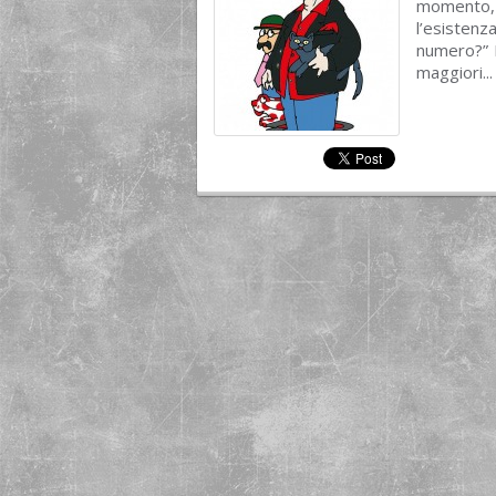
momento,
l’esisten
numero?” E
maggiori..