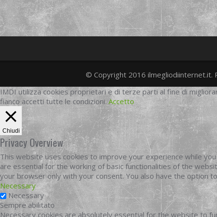
© Copyright 2016 ilmegliodiinternet.it. 
IMDI utilizza cookies proprietari e di terze parti al fine di migliora
fianco accetti tutte le condizioni.
Accetto
Chiudi
Privacy Overview
This website uses cookies to improve your experience while you 
are essential for the working of basic functionalities of the web
your browser only with your consent. You also have the option t
Necessary
Necessary
Sempre abilitato
Necessary cookies are absolutely essential for the website to fun