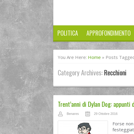
POLITICA
APPROFONDIMENTO
You Are Here:
Home
»
Posts Tagged
Category Archives:
Recchioni
Trent’anni di Dylan Dog: appunti 
Benares
29 Ottobre 2016
Forse non
festeggiat