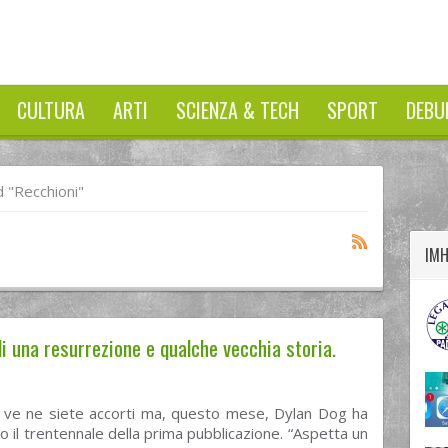
CULTURA
ARTI
SCIENZA & TECH
SPORT
DEBU
twitter
googleplus
facebook
 "recchioni"
IM
di una resurrezione e qualche vecchia storia.
 ve ne siete accorti ma, questo mese, Dylan Dog ha
o il trentennale della prima pubblicazione. “Aspetta un