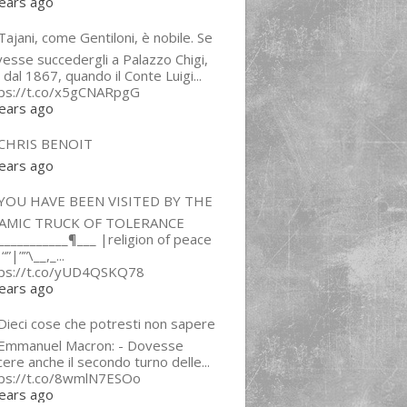
ears ago
ajani, come Gentiloni, è nobile. Se
esse succedergli a Palazzo Chigi,
 dal 1867, quando il Conte Luigi...
tps://t.co/x5gCNARpgG
ears ago
CHRIS BENOIT
ears ago
YOU HAVE BEEN VISITED BY THE
LAMIC TRUCK OF TOLERANCE
___________¶___ |religion of peace
“”|””\__,_...
tps://t.co/yUD4QSKQ78
ears ago
Dieci cose che potresti non sapere
 Emmanuel Macron: - Dovesse
cere anche il secondo turno delle...
tps://t.co/8wmlN7ESOo
ears ago