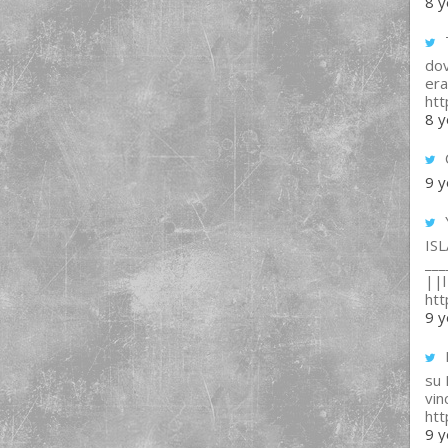
8 y
T
dov
era
ht
8 y
9 y
IS
___
||l 
ht
9 y
su
vin
ht
9 y