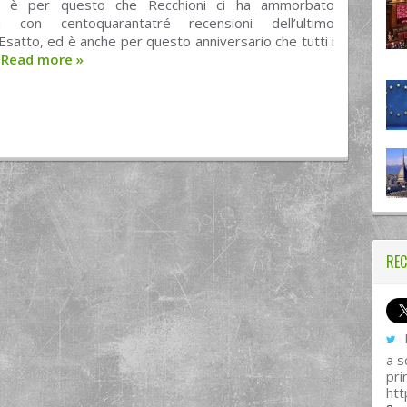
 è per questo che Recchioni ci ha ammorbato
za con centoquarantatré recensioni dell’ultimo
satto, ed è anche per questo anniversario che tutti i
.
Read more
»
REC
I
a s
pri
htt