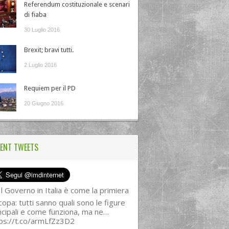
Referendum costituzionale e scenari
di fiaba
30 Luglio 2016
Brexit; bravi tutti.
2 Luglio 2016
Requiem per il PD
20 Giugno 2016
ENT TWEETS
l Governo in Italia è come la primiera
copa: tutti sanno quali sono le figure
ncipali e come funziona, ma ne…
ps://t.co/armLfZz3D2