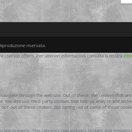
Riproduzione riservata.
twitter
googleplus
facebook
re i servizi offerti. Per ulteriori informazioni consulta la nostra
info
navigate through the website. Out of these, the cookies that ar
site. We also use third-party cookies that help us analyze and und
o opt-out of these cookies. But opting out of some of these cook
ction properly. This category only includes cookies that ensures 