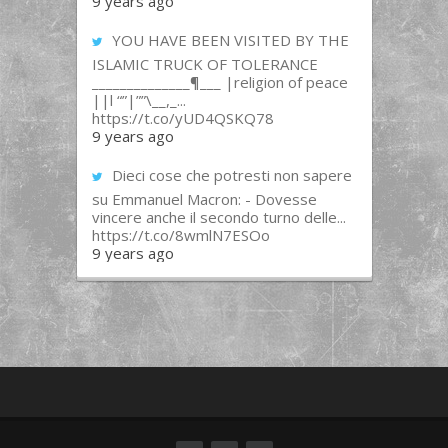
9 years ago
YOU HAVE BEEN VISITED BY THE
ISLAMIC TRUCK OF TOLERANCE
______________¶___ |religion of peace
||l “”|””\__,_...
https://t.co/yUD4QSKQ78
9 years ago
Dieci cose che potresti non sapere
su Emmanuel Macron: - Dovesse
vincere anche il secondo turno delle...
https://t.co/8wmlN7ESOo
9 years ago