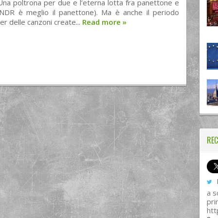
 Una poltrona per due e l’eterna lotta fra panettone e
NDR è meglio il panettone). Ma è anche il periodo
er delle canzoni create...
Read more
»
REC
I
a s
pri
htt