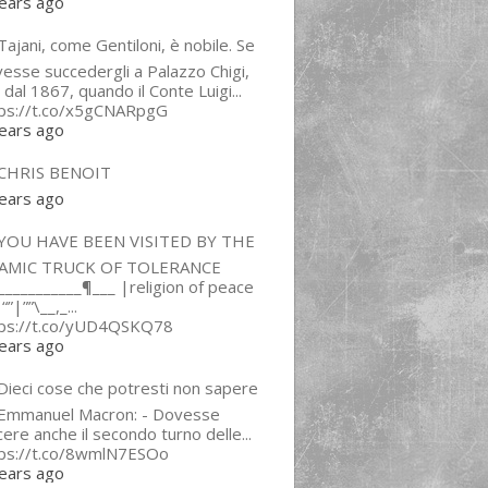
ears ago
ajani, come Gentiloni, è nobile. Se
esse succedergli a Palazzo Chigi,
 dal 1867, quando il Conte Luigi...
tps://t.co/x5gCNARpgG
ears ago
CHRIS BENOIT
ears ago
YOU HAVE BEEN VISITED BY THE
LAMIC TRUCK OF TOLERANCE
___________¶___ |religion of peace
“”|””\__,_...
tps://t.co/yUD4QSKQ78
ears ago
Dieci cose che potresti non sapere
 Emmanuel Macron: - Dovesse
cere anche il secondo turno delle...
tps://t.co/8wmlN7ESOo
ears ago