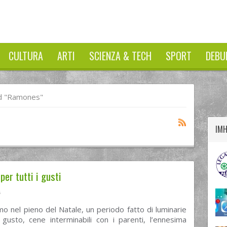
CULTURA
ARTI
SCIENZA & TECH
SPORT
DEBU
twitter
googleplus
facebook
d "Ramones"
IM
per tutti i gusti
6
o nel pieno del Natale, un periodo fatto di luminarie
 gusto, cene interminabili con i parenti, l’ennesima