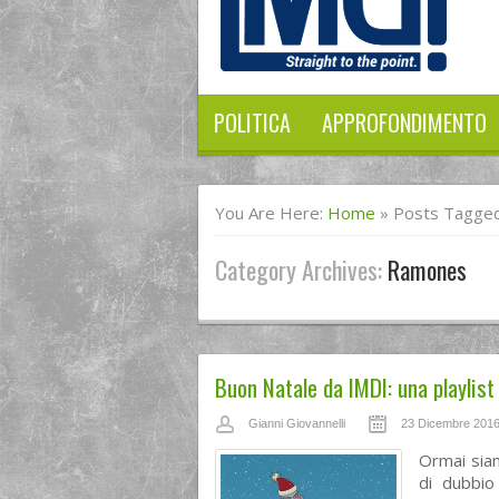
POLITICA
APPROFONDIMENTO
You Are Here:
Home
»
Posts Tagge
Category Archives:
Ramones
Buon Natale da IMDI: una playlist 
Gianni Giovannelli
23 Dicembre 201
Ormai siam
di dubbio