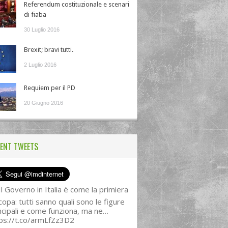
Referendum costituzionale e scenari
di fiaba
30 Luglio 2016
Brexit; bravi tutti.
2 Luglio 2016
Requiem per il PD
20 Giugno 2016
ENT TWEETS
l Governo in Italia è come la primiera
copa: tutti sanno quali sono le figure
ncipali e come funziona, ma ne…
ps://t.co/armLfZz3D2