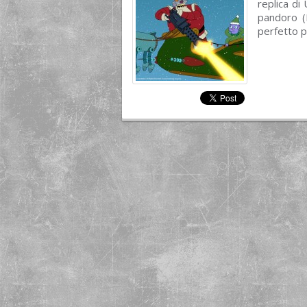
replica di
pandoro (
perfetto p