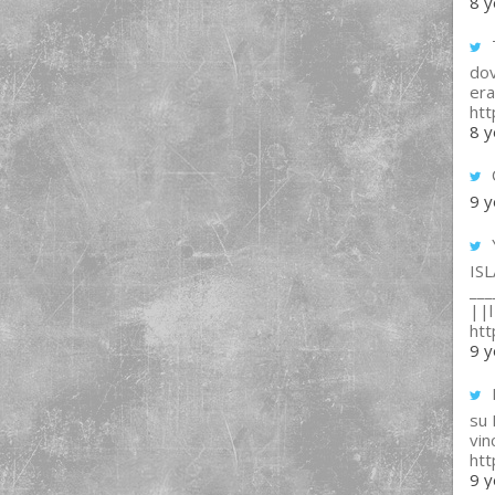
8 y
T
dov
era
ht
8 y
9 y
IS
___
||l 
ht
9 y
su
vin
ht
9 y