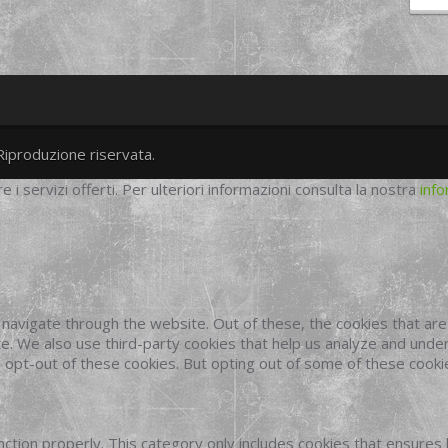
Riproduzione riservata.
twitter
googleplus
facebook
re i servizi offerti. Per ulteriori informazioni consulta la nostra
info
navigate through the website. Out of these, the cookies that ar
site. We also use third-party cookies that help us analyze and und
o opt-out of these cookies. But opting out of some of these cook
ction properly. This category only includes cookies that ensures 