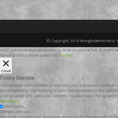
© Copyright 2016 ilmegliodiinternet.it. 
IMDI utilizza cookies proprietari e di terze parti al fine di migliora
fianco accetti tutte le condizioni.
Accetto
Chiudi
Privacy Overview
This website uses cookies to improve your experience while you 
are essential for the working of basic functionalities of the web
your browser only with your consent. You also have the option t
Necessary
Necessary
Sempre abilitato
Necessary cookies are absolutely essential for the website to fun