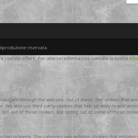
Riproduzione riservata.
twitter
googleplus
facebook
re i servizi offerti. Per ulteriori informazioni consulta la nostra
info
navigate through the website. Out of these, the cookies that ar
site. We also use third-party cookies that help us analyze and und
o opt-out of these cookies. But opting out of some of these cook
ction properly. This category only includes cookies that ensures 