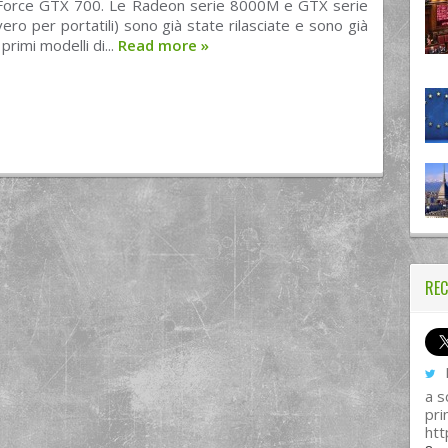
Force GTX 700. Le Radeon serie 8000M e GTX serie
ro per portatili) sono già state rilasciate e sono già
primi modelli di...
Read more
»
REC
I
a s
pri
htt