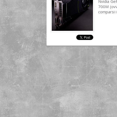
Nvidia Ge
700M (ovve
comparsi i 