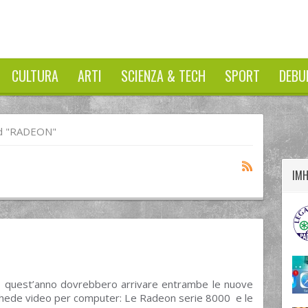
CULTURA
ARTI
SCIENZA & TECH
SPORT
DEBU
twitter
googleplus
facebook
d "RADEON"
IM
, quest’anno dovrebbero arrivare entrambe le nuove
schede video per computer: Le Radeon serie 8000 e le