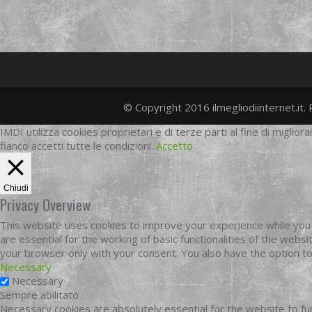
© Copyright 2016 ilmegliodiinternet.it. 
IMDI utilizza cookies proprietari e di terze parti al fine di migliora
fianco accetti tutte le condizioni.
Accetto
Chiudi
Privacy Overview
This website uses cookies to improve your experience while you 
are essential for the working of basic functionalities of the web
your browser only with your consent. You also have the option t
Necessary
Necessary
Sempre abilitato
Necessary cookies are absolutely essential for the website to fun