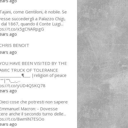
ears ago
ajani, come Gentiloni, è nobile. Se
esse succedergli a Palazzo Chigi,
 dal 1867, quando il Conte Luigi...
tps://t.co/x5gCNARpgG
ears ago
CHRIS BENOIT
ears ago
YOU HAVE BEEN VISITED BY THE
LAMIC TRUCK OF TOLERANCE
___________¶___ |religion of peace
“”|””\__,_...
tps://t.co/yUD4QSKQ78
ears ago
Dieci cose che potresti non sapere
 Emmanuel Macron: - Dovesse
cere anche il secondo turno delle...
tps://t.co/8wmlN7ESOo
ears ago