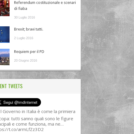
Referendum costituzionale e scenari
di fiaba
30 Luglio 2016
Brexit; bravi tutti.
2 Luglio 2016
Requiem per il PD
20 Giugno 2016
ENT TWEETS
l Governo in Italia è come la primiera
copa: tutti sanno quali sono le figure
ncipali e come funziona, ma ne…
ps://t.co/armLfZz3D2