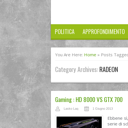
POLITICA
APPROFONDIMENTO
You Are Here:
Home
»
Posts Tagge
Category Archives:
RADEON
Gaming : HD 8000 VS GTX 700
Lasko Laq
1 Giugno 2013
Ebbene sì
serie di 