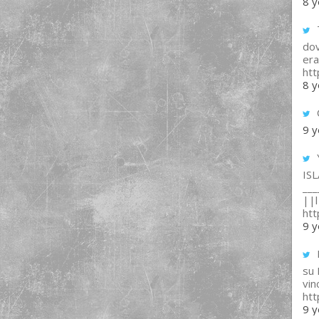
8 y
T
dov
era
ht
8 y
9 y
IS
___
||l 
ht
9 y
su
vin
ht
9 y