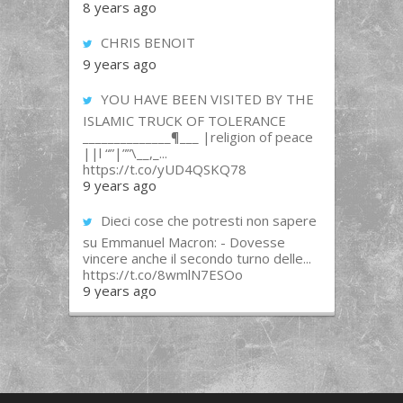
8 years ago
CHRIS BENOIT
9 years ago
YOU HAVE BEEN VISITED BY THE
ISLAMIC TRUCK OF TOLERANCE
______________¶___ |religion of peace
||l “”|””\__,_...
https://t.co/yUD4QSKQ78
9 years ago
Dieci cose che potresti non sapere
su Emmanuel Macron: - Dovesse
vincere anche il secondo turno delle...
https://t.co/8wmlN7ESOo
9 years ago