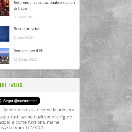
Referendum costituzionale e scenari
di fiaba
30 Luglio 2016
Brexit; bravi tutti.
2 Luglio 2016
Requiem per il PD
20 Giugno 2016
ENT TWEETS
l Governo in Italia è come la primiera
copa: tutti sanno quali sono le figure
ncipali e come funziona, ma ne…
ps://t.co/armLfZz3D2