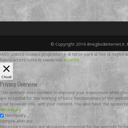
© Copyright 2016 ilmegliodiinternet.it. 
IMDI utilizza cookies proprietari e di terze parti al fine di migliora
fianco accetti tutte le condizioni.
Accetto
Chiudi
Privacy Overview
This website uses cookies to improve your experience while you 
are essential for the working of basic functionalities of the web
your browser only with your consent. You also have the option t
Necessary
Necessary
Sempre abilitato
Necessary cookies are absolutely essential for the website to fun