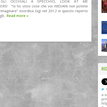
 GLI OCCHIALI A SPECCHIO, LOOK AT ME
S! “Io ho visto cose che voi IMDIANI non potete
mmaginare” esordiva Gigi nel 2012 in questo reperto
li...
Read more
»
REC
I
a s
pri
htt