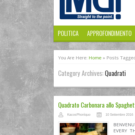
POLITICA
APPROFONDIMENTO
You Are Here:
Home
»
Posts Tagged
Category Archives:
Quadrati
Quadrato Carbonara allo Spaghett
KacosPhonìquo
10 Settembre 2016
BENVENU
EVERY TH