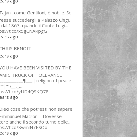
ears ago
ajani, come Gentiloni, è nobile. Se
esse succedergli a Palazzo Chigi,
 dal 1867, quando il Conte Luigi...
tps://t.co/x5gCNARpgG
ears ago
CHRIS BENOIT
ears ago
YOU HAVE BEEN VISITED BY THE
LAMIC TRUCK OF TOLERANCE
___________¶___ |religion of peace
“”|””\__,_...
tps://t.co/yUD4QSKQ78
ears ago
Dieci cose che potresti non sapere
 Emmanuel Macron: - Dovesse
cere anche il secondo turno delle...
tps://t.co/8wmlN7ESOo
ears ago