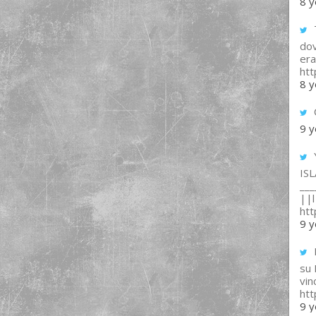
8 y
T
dov
era
ht
8 y
9 y
IS
___
||l 
ht
9 y
su
vin
ht
9 y