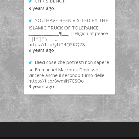
CHRIS BENOIT
9 years ago
YOU HAVE BEEN VISITED BY THE
ISLAMIC TRUCK OF TOLERANCE
______________¶___ |religion of peace
||l “”|””\__,_...
https://t.co/yUD4QSKQ78
9 years ago
Dieci cose che potresti non sapere
su Emmanuel Macron: - Dovesse
vincere anche il secondo turno delle...
https://t.co/8wmlN7ESOo
9 years ago