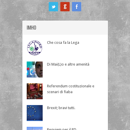
ook
IMHO
Che cosa fa la Lega
Di Mai(L)o e altre amenità
Referendum costituzionale e
scenari di fiaba
Brexit; bravi tutti.
Requiem per il PD