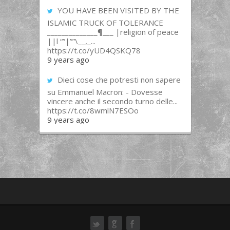
YOU HAVE BEEN VISITED BY THE
ISLAMIC TRUCK OF TOLERANCE
______________¶___ |religion of peace
||l “”|””\__,_...
https://t.co/yUD4QSKQ78
9 years ago
Dieci cose che potresti non sapere
su Emmanuel Macron: - Dovesse
vincere anche il secondo turno delle...
https://t.co/8wmlN7ESOo
9 years ago
ok