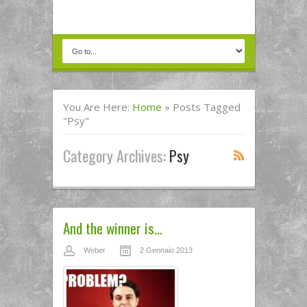
You Are Here:
Home
»
Posts Tagged
"psy"
Category Archives:
Psy
And the winner is…
Weber
2 Gennaio 2013