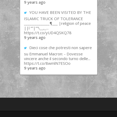
9 years ago
YOU HAVE BEEN VISITED BY THE
ISLAMIC TRUCK OF TOLERANCE
______________¶___ |religion of peace
||l “”|””\__,_...
https://t.co/yUD4QSKQ78
9 years ago
Dieci cose che potresti non sapere
su Emmanuel Macron: - Dovesse
vincere anche il secondo turno delle...
https://t.co/8wmlN7ESOo
9 years ago