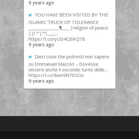
9 years ago
YOU HAVE BEEN VISITED BY THE
ISLAMIC TRUCK OF TOLERANCE
______________¶___ |religion of peace
||l “”|””\__,_...
https://t.co/yUD4QSKQ78
9 years ago
Dieci cose che potresti non sapere
su Emmanuel Macron: - Dovesse
vincere anche il secondo turno delle...
https://t.co/8wmlN7ESOo
9 years ago