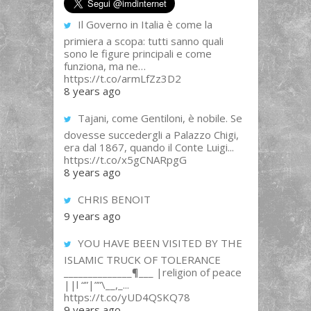
Il Governo in Italia è come la
primiera a scopa: tutti sanno quali
sono le figure principali e come
funziona, ma ne…
https://t.co/armLfZz3D2
8 years ago
Tajani, come Gentiloni, è nobile. Se
dovesse succedergli a Palazzo Chigi,
era dal 1867, quando il Conte Luigi...
https://t.co/x5gCNARpgG
8 years ago
CHRIS BENOIT
9 years ago
YOU HAVE BEEN VISITED BY THE
ISLAMIC TRUCK OF TOLERANCE
______________¶___ |religion of peace
||l “”|””\__,_...
https://t.co/yUD4QSKQ78
9 years ago