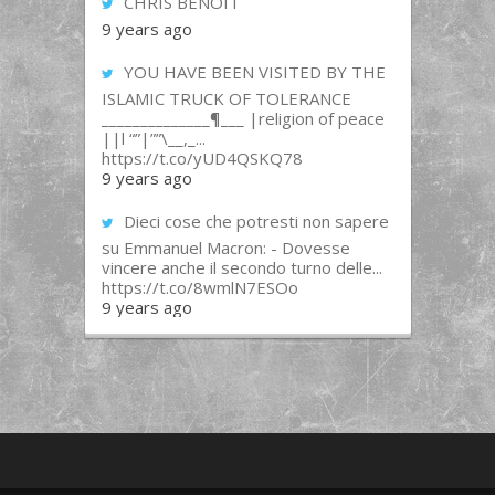
CHRIS BENOIT
9 years ago
YOU HAVE BEEN VISITED BY THE
ISLAMIC TRUCK OF TOLERANCE
______________¶___ |religion of peace
||l “”|””\__,_...
https://t.co/yUD4QSKQ78
9 years ago
Dieci cose che potresti non sapere
su Emmanuel Macron: - Dovesse
vincere anche il secondo turno delle...
https://t.co/8wmlN7ESOo
9 years ago