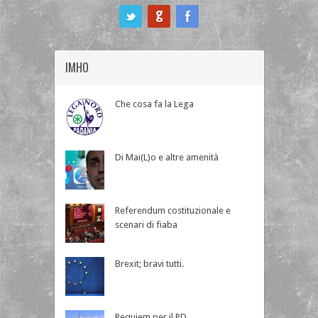
ook
IMHO
Che cosa fa la Lega
Di Mai(L)o e altre amenità
Referendum costituzionale e
scenari di fiaba
Brexit; bravi tutti.
Requiem per il PD