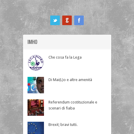
ook
IMHO
Che cosa fa la Lega
Di Mai(L)o e altre amenità
Referendum costituzionale e
scenari di fiaba
Brexit; bravi tutti.