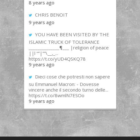
8 years ago
CHRIS BENOIT
9 years ago
YOU HAVE BEEN VISITED BY THE
ISLAMIC TRUCK OF TOLERANCE
______________¶___ |religion of peace
||l “”|””\__,_...
https://t.co/yUD4QSKQ78
9 years ago
Dieci cose che potresti non sapere
su Emmanuel Macron: - Dovesse
vincere anche il secondo turno delle...
https://t.co/8wmlN7ESOo
9 years ago