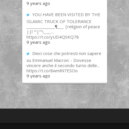
9 years ago
YOU HAVE BEEN VISITED BY THE
ISLAMIC TRUCK OF TOLERANCE
______________¶___ |religion of peace
||l “”|””\__,_...
https://t.co/yUD4QSKQ78
9 years ago
Dieci cose che potresti non sapere
su Emmanuel Macron: - Dovesse
vincere anche il secondo turno delle...
https://t.co/8wmlN7ESOo
9 years ago