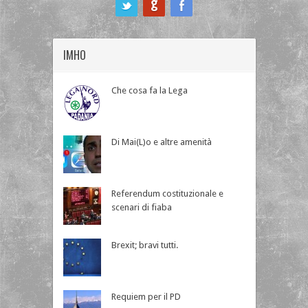
ook
IMHO
Che cosa fa la Lega
Di Mai(L)o e altre amenità
Referendum costituzionale e
scenari di fiaba
Brexit; bravi tutti.
Requiem per il PD