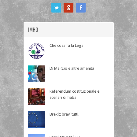
ook
IMHO
Che cosa fa la Lega
Di Mai(L)o e altre amenità
Referendum costituzionale e
scenari di fiaba
Brexit; bravi tutti.