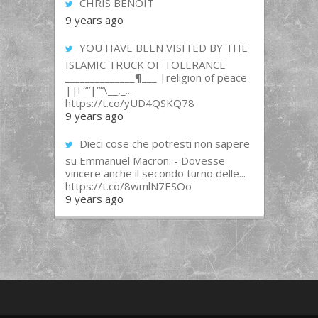
CHRIS BENOIT
9 years ago
YOU HAVE BEEN VISITED BY THE
ISLAMIC TRUCK OF TOLERANCE
______________¶___ |religion of peace
||l “”|””\__,_...
https://t.co/yUD4QSKQ78
9 years ago
Dieci cose che potresti non sapere
su Emmanuel Macron: - Dovesse
vincere anche il secondo turno delle...
https://t.co/8wmlN7ESOo
9 years ago