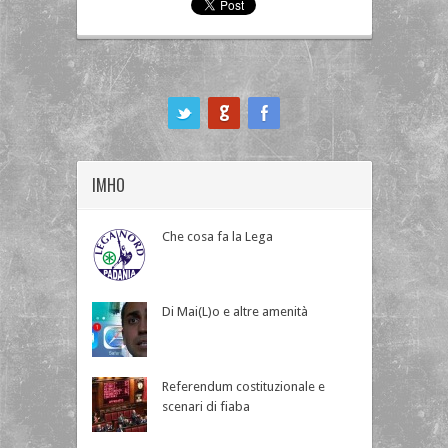
ook
IMHO
Che cosa fa la Lega
Di Mai(L)o e altre amenità
Referendum costituzionale e
scenari di fiaba