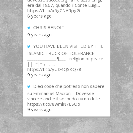
era dal 1867, quando il Conte Luigi...
https://t.co/x5gCNARpgG
8 years ago
CHRIS BENOIT
9 years ago
YOU HAVE BEEN VISITED BY THE
ISLAMIC TRUCK OF TOLERANCE
______________¶___ |religion of peace
||l “”|””\__,_...
https://t.co/yUD4QSKQ78
9 years ago
Dieci cose che potresti non sapere
su Emmanuel Macron: - Dovesse
vincere anche il secondo turno delle...
https://t.co/8wmlN7ESOo
9 years ago