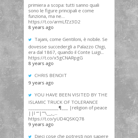
primiera a scopa: tutti sanno quali
sono le figure principali e come
funziona, ma ne…
https://t.co/armLfZz3D2
8 years ago
Tajani, come Gentiloni, è nobile. Se
dovesse succedergli a Palazzo Chigi,
era dal 1867, quando il Conte Luigi...
https://t.co/x5gCNARpgG
8 years ago
CHRIS BENOIT
9 years ago
YOU HAVE BEEN VISITED BY THE
ISLAMIC TRUCK OF TOLERANCE
______________¶___ |religion of peace
||l “”|””\__,_...
https://t.co/yUD4QSKQ78
9 years ago
Dieci cose che potresti non sapere