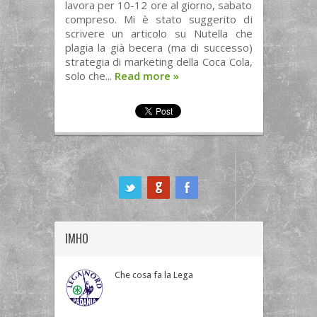
lavora per 10-12 ore al giorno, sabato
compreso. Mi è stato suggerito di
scrivere un articolo su Nutella che
plagia la già becera (ma di successo)
strategia di marketing della Coca Cola,
solo che...
Read more
»
ook
IMHO
Che cosa fa la Lega