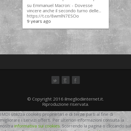
su Emmanuel Macron: - Dovesse
vincere anche il secondo turno delle...
https://t.co/8wmlN7ESOo
9 years ago
ok
© Copyright 2016 ilmegliodiinternet.it.
Riproduzione riservata.
IMDI utilizza cookies proprietari e di terze parti al fine di
migliorare i servizi offerti. Per ulteriori informazioni consulta la
nostra
informativa sui cookies
. Scorrendo la pagina o cliccando sul