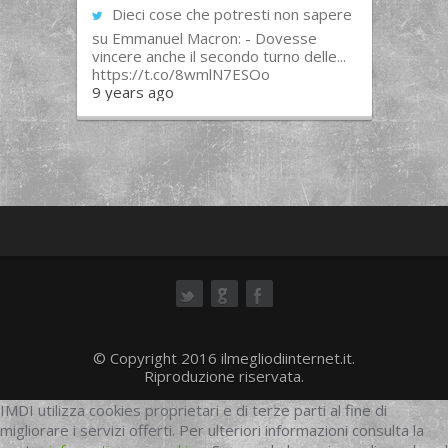
Dieci cose che potresti non sapere
su Emmanuel Macron: - Dovesse
vincere anche il secondo turno delle...
https://t.co/8wmlN7ESOo
9 years ago
ok
© Copyright 2016 ilmegliodiinternet.it.
Riproduzione riservata.
IMDI utilizza cookies proprietari e di terze parti al fine di
migliorare i servizi offerti. Per ulteriori informazioni consulta la