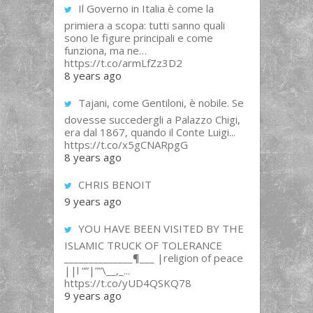
Il Governo in Italia è come la
primiera a scopa: tutti sanno quali
sono le figure principali e come
funziona, ma ne…
https://t.co/armLfZz3D2
8 years ago
Tajani, come Gentiloni, è nobile. Se
dovesse succedergli a Palazzo Chigi,
era dal 1867, quando il Conte Luigi...
https://t.co/x5gCNARpgG
8 years ago
CHRIS BENOIT
9 years ago
YOU HAVE BEEN VISITED BY THE
ISLAMIC TRUCK OF TOLERANCE
______________¶___ |religion of peace
||l “”|””\__,_...
https://t.co/yUD4QSKQ78
9 years ago