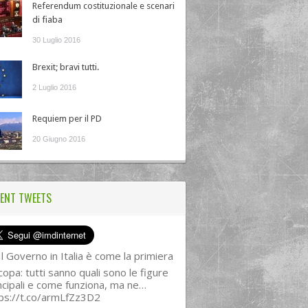
Referendum costituzionale e scenari
di fiaba
30 Luglio 2016
Brexit; bravi tutti.
2 Luglio 2016
Requiem per il PD
20 Giugno 2016
ENT TWEETS
l Governo in Italia è come la primiera
copa: tutti sanno quali sono le figure
ncipali e come funziona, ma ne…
ps://t.co/armLfZz3D2