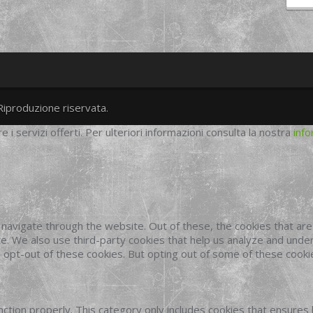
Riproduzione riservata.
twitter
googleplus
facebook
re i servizi offerti. Per ulteriori informazioni consulta la nostra
info
navigate through the website. Out of these, the cookies that ar
site. We also use third-party cookies that help us analyze and und
o opt-out of these cookies. But opting out of some of these cook
ction properly. This category only includes cookies that ensures 