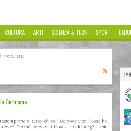
CULTURA
ARTI
SCIENZA & TECH
SPORT
DEBU
twitter
googleplus
facebook
 "populista"
IM
alla Germania
azioni prima di tutto: chi sei? Da dove vieni? Cosa hai
e dove? Perché adesso ti trovi a Heidelberg? Il mio