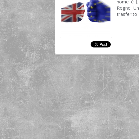
nome è J. 
Regno Uni
trasferito 