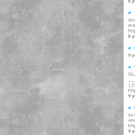
8 y
T
dov
era
ht
8 y
9 y
IS
___
||l 
ht
9 y
su
vin
ht
9 y