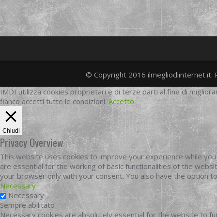
© Copyright 2016 ilmegliodiinternet.it. 
IMDI utilizza cookies proprietari e di terze parti al fine di migliora
fianco accetti tutte le condizioni.
Accetto
Chiudi
Privacy Overview
This website uses cookies to improve your experience while you 
are essential for the working of basic functionalities of the web
your browser only with your consent. You also have the option t
Necessary
Necessary
Sempre abilitato
Necessary cookies are absolutely essential for the website to fun