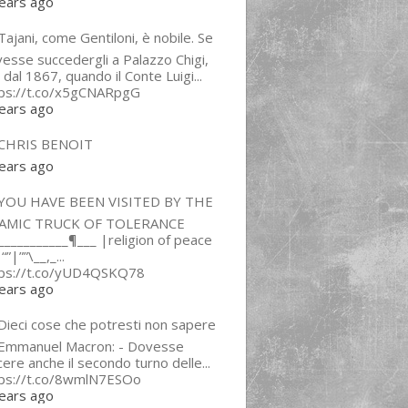
ears ago
ajani, come Gentiloni, è nobile. Se
esse succedergli a Palazzo Chigi,
 dal 1867, quando il Conte Luigi...
tps://t.co/x5gCNARpgG
ears ago
CHRIS BENOIT
ears ago
YOU HAVE BEEN VISITED BY THE
LAMIC TRUCK OF TOLERANCE
___________¶___ |religion of peace
“”|””\__,_...
tps://t.co/yUD4QSKQ78
ears ago
Dieci cose che potresti non sapere
 Emmanuel Macron: - Dovesse
cere anche il secondo turno delle...
tps://t.co/8wmlN7ESOo
ears ago