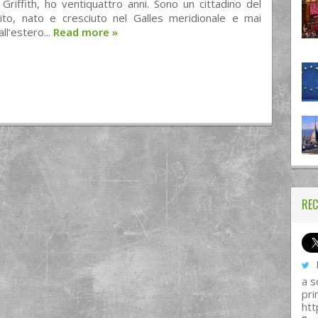
Griffith, ho ventiquattro anni. Sono un cittadino del
to, nato e cresciuto nel Galles meridionale e mai
all’estero...
Read more
»
REC
I
a s
pri
htt