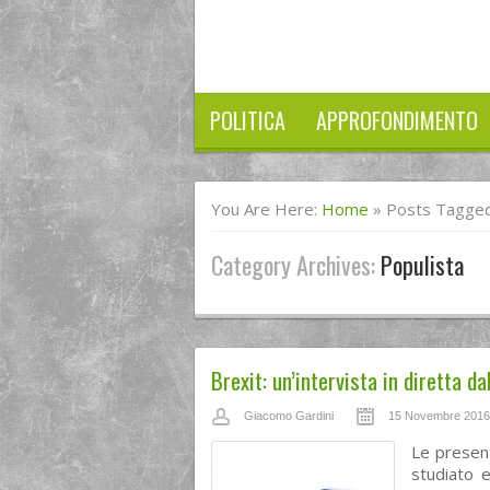
POLITICA
APPROFONDIMENTO
You Are Here:
Home
»
Posts Tagged
Category Archives:
Populista
Brexit: un’intervista in diretta d
Giacomo Gardini
15 Novembre 2016
Le present
studiato 