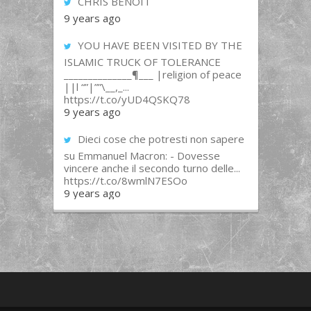
CHRIS BENOIT
9 years ago
YOU HAVE BEEN VISITED BY THE
ISLAMIC TRUCK OF TOLERANCE
______________¶___ |religion of peace
||l “”|””\__,_...
https://t.co/yUD4QSKQ78
9 years ago
Dieci cose che potresti non sapere
su Emmanuel Macron: - Dovesse
vincere anche il secondo turno delle...
https://t.co/8wmlN7ESOo
9 years ago