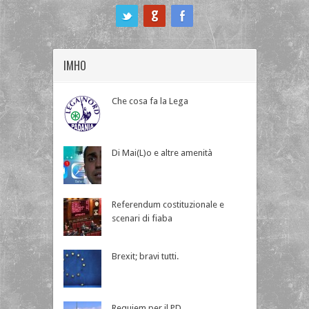
ook
IMHO
Che cosa fa la Lega
Di Mai(L)o e altre amenità
Referendum costituzionale e
scenari di fiaba
Brexit; bravi tutti.
Requiem per il PD