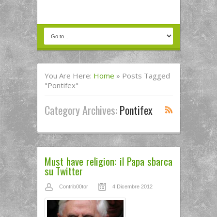
You Are Here:
Home
»
Posts Tagged
"pontifex"
Category Archives:
Pontifex
Must have religion: il Papa sbarca
su Twitter
Contrib00tor
4 Dicembre 2012