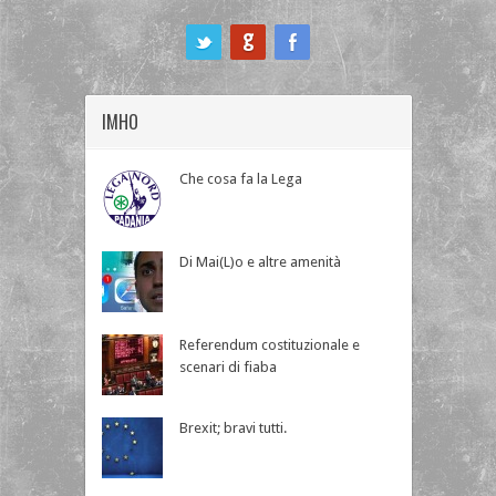
ook
IMHO
Che cosa fa la Lega
Di Mai(L)o e altre amenità
Referendum costituzionale e
scenari di fiaba
Brexit; bravi tutti.