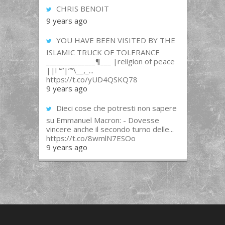
CHRIS BENOIT
9 years ago
YOU HAVE BEEN VISITED BY THE
ISLAMIC TRUCK OF TOLERANCE
______________¶___ |religion of peace
||l “”|””\__,_...
https://t.co/yUD4QSKQ78
9 years ago
Dieci cose che potresti non sapere
su Emmanuel Macron: - Dovesse
vincere anche il secondo turno delle...
https://t.co/8wmlN7ESOo
9 years ago