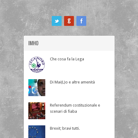
ook
IMHO
Che cosa fa la Lega
Di Mai(L)o e altre amenità
Referendum costituzionale e
scenari di fiaba
Brexit; bravi tutti.