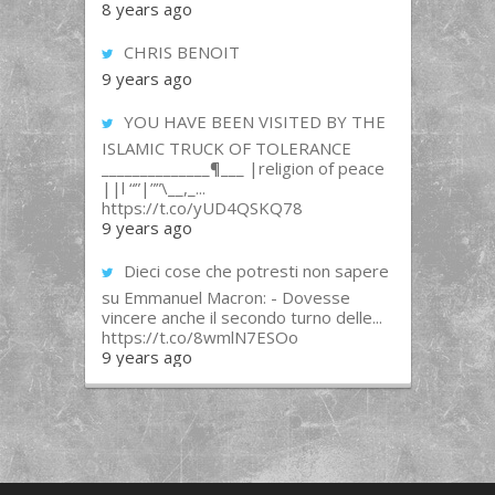
8 years ago
CHRIS BENOIT
9 years ago
YOU HAVE BEEN VISITED BY THE
ISLAMIC TRUCK OF TOLERANCE
______________¶___ |religion of peace
||l “”|””\__,_...
https://t.co/yUD4QSKQ78
9 years ago
Dieci cose che potresti non sapere
su Emmanuel Macron: - Dovesse
vincere anche il secondo turno delle...
https://t.co/8wmlN7ESOo
9 years ago