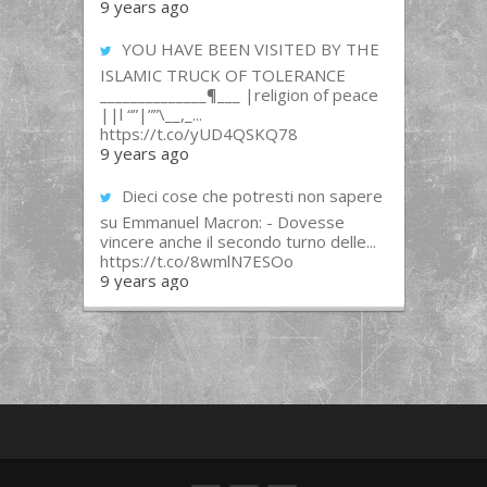
9 years ago
YOU HAVE BEEN VISITED BY THE
ISLAMIC TRUCK OF TOLERANCE
______________¶___ |religion of peace
||l “”|””\__,_...
https://t.co/yUD4QSKQ78
9 years ago
Dieci cose che potresti non sapere
su Emmanuel Macron: - Dovesse
vincere anche il secondo turno delle...
https://t.co/8wmlN7ESOo
9 years ago