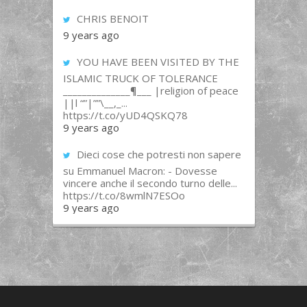
CHRIS BENOIT
9 years ago
YOU HAVE BEEN VISITED BY THE
ISLAMIC TRUCK OF TOLERANCE
______________¶___ |religion of peace
||l “”|””\__,_...
https://t.co/yUD4QSKQ78
9 years ago
Dieci cose che potresti non sapere
su Emmanuel Macron: - Dovesse
vincere anche il secondo turno delle...
https://t.co/8wmlN7ESOo
9 years ago