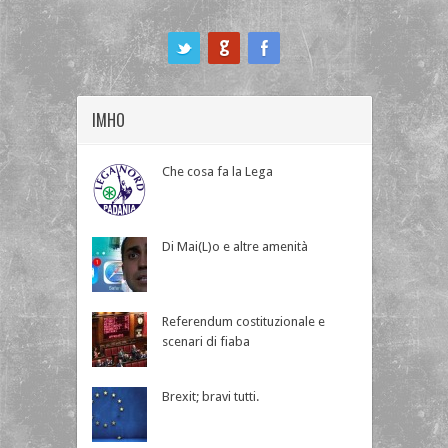
ook
IMHO
Che cosa fa la Lega
Di Mai(L)o e altre amenità
Referendum costituzionale e
scenari di fiaba
Brexit; bravi tutti.