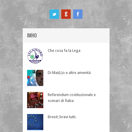
ook
IMHO
Che cosa fa la Lega
Di Mai(L)o e altre amenità
Referendum costituzionale e
scenari di fiaba
Brexit; bravi tutti.