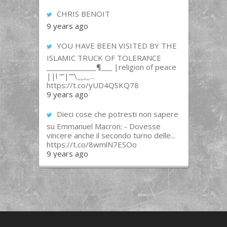
CHRIS BENOIT
9 years ago
YOU HAVE BEEN VISITED BY THE
ISLAMIC TRUCK OF TOLERANCE
______________¶___ |religion of peace
||l “”|””\__,_...
https://t.co/yUD4QSKQ78
9 years ago
Dieci cose che potresti non sapere
su Emmanuel Macron: - Dovesse
vincere anche il secondo turno delle...
https://t.co/8wmlN7ESOo
9 years ago