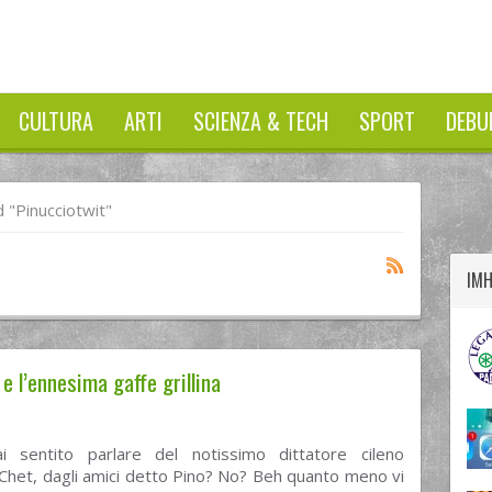
CULTURA
ARTI
SCIENZA & TECH
SPORT
DEBU
twitter
googleplus
facebook
"pinucciotwit"
t
IM
 l’ennesima gaffe grillina
 sentito parlare del notissimo dittatore cileno
Chet, dagli amici detto Pino? No? Beh quanto meno vi