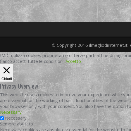
© Copyright 2016 ilmegliodiinternet.it. 
IMDI utilizza cookies proprietari e di terze parti al fine di migliora
fianco accetti tutte le condizioni.
Accetto
Chiudi
Privacy Overview
This website uses cookies to improve your experience while you 
are essential for the working of basic functionalities of the web
your browser only with your consent. You also have the option t
Necessary
Necessary
Sempre abilitato
Necessary cookies are absolutely essential for the website to fun