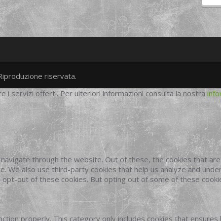
Riproduzione riservata.
twitter
googleplus
facebook
re i servizi offerti. Per ulteriori informazioni consulta la nostra
info
navigate through the website. Out of these, the cookies that ar
site. We also use third-party cookies that help us analyze and und
o opt-out of these cookies. But opting out of some of these cook
ction properly. This category only includes cookies that ensures 