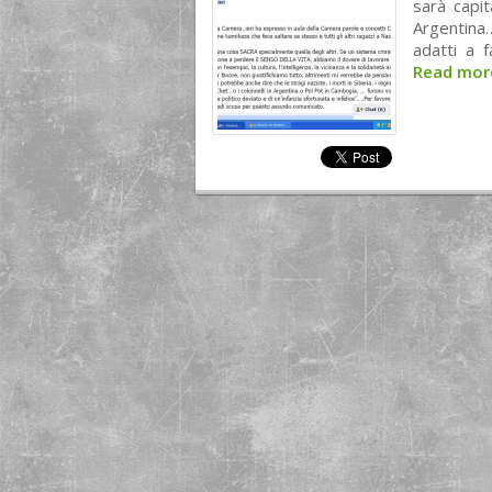
sarà capit
Argentina
adatti a f
Read mo