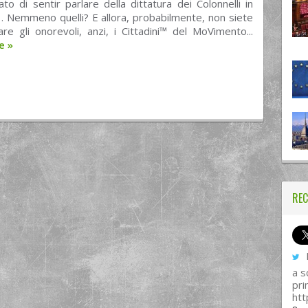
ato di sentir parlare della dittatura dei Colonnelli in
… Nemmeno quelli? E allora, probabilmente, non siete
are gli onorevoli, anzi, i Cittadini™ del MoVimento...
re
»
REC
I
a s
pri
htt