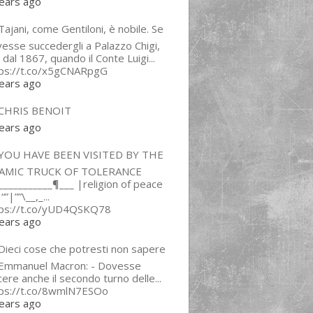
ears ago
ajani, come Gentiloni, è nobile. Se
esse succedergli a Palazzo Chigi,
 dal 1867, quando il Conte Luigi...
tps://t.co/x5gCNARpgG
ears ago
CHRIS BENOIT
ears ago
YOU HAVE BEEN VISITED BY THE
LAMIC TRUCK OF TOLERANCE
___________¶___ |religion of peace
“”|””\__,_...
tps://t.co/yUD4QSKQ78
ears ago
Dieci cose che potresti non sapere
 Emmanuel Macron: - Dovesse
cere anche il secondo turno delle...
tps://t.co/8wmlN7ESOo
ears ago