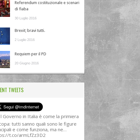
Referendum costituzionale e scenari
di fiaba
30 Luglio 2016
Brexit; bravi tutti.
2 Luglio 2016
Requiem per il PD
20 Giugno 2016
ENT TWEETS
l Governo in Italia è come la primiera
copa: tutti sanno quali sono le figure
ncipali e come funziona, ma ne…
ps://t.co/armLfZz3D2