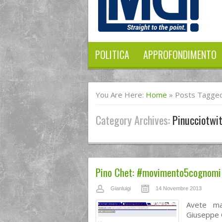
POLITICA
APPROFONDIMENTO
You Are Here:
Home
»
Posts Tagged 
Category Archives:
Pinucciotwi
Pino Chet: #movimento5cognomi e
Gianluigi
14 Novembre 2013
Avete mai
Giuseppe 