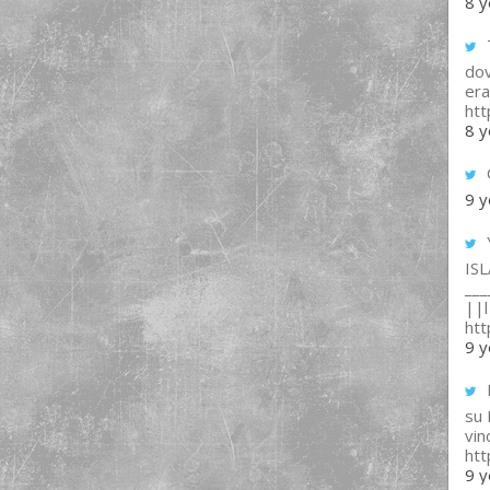
8 y
T
dov
era
ht
8 y
9 y
IS
___
||l 
ht
9 y
su
vin
ht
9 y