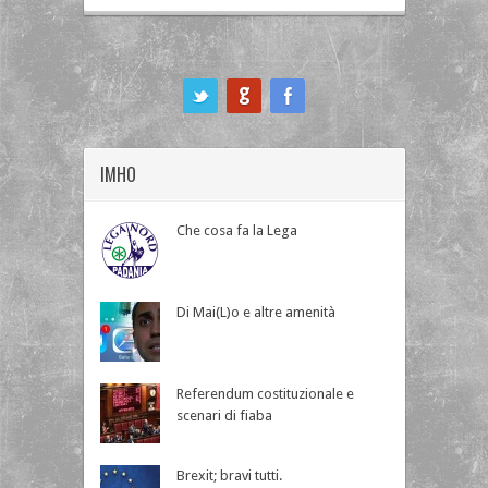
ook
IMHO
Che cosa fa la Lega
Di Mai(L)o e altre amenità
Referendum costituzionale e
scenari di fiaba
Brexit; bravi tutti.