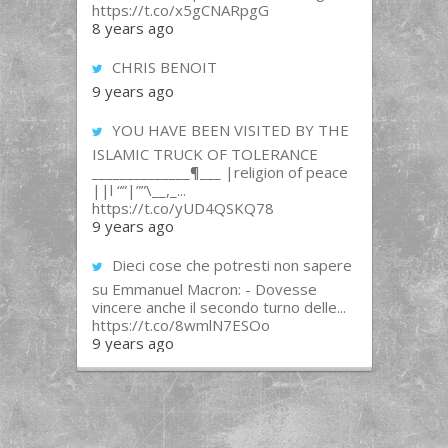
https://t.co/x5gCNARpgG
8 years ago
CHRIS BENOIT
9 years ago
YOU HAVE BEEN VISITED BY THE
ISLAMIC TRUCK OF TOLERANCE
______________¶___ |religion of peace
||l “”|””\__,_...
https://t.co/yUD4QSKQ78
9 years ago
Dieci cose che potresti non sapere
su Emmanuel Macron: - Dovesse
vincere anche il secondo turno delle...
https://t.co/8wmlN7ESOo
9 years ago