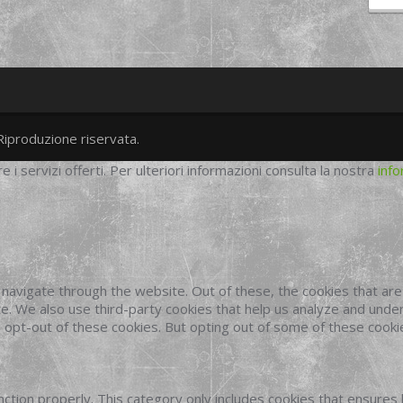
Riproduzione riservata.
twitter
googleplus
facebook
re i servizi offerti. Per ulteriori informazioni consulta la nostra
info
navigate through the website. Out of these, the cookies that ar
site. We also use third-party cookies that help us analyze and und
o opt-out of these cookies. But opting out of some of these cook
ction properly. This category only includes cookies that ensures 