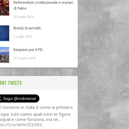
Referendum costituzionale e scenari
di fiaba
30 Luglio 2016
Brexit; bravi tutti.
2 Luglio 2016
Requiem per il PD
20 Giugno 2016
ENT TWEETS
l Governo in Italia è come la primiera
copa: tutti sanno quali sono le figure
ncipali e come funziona, ma ne…
ps://t.co/armLfZz3D2