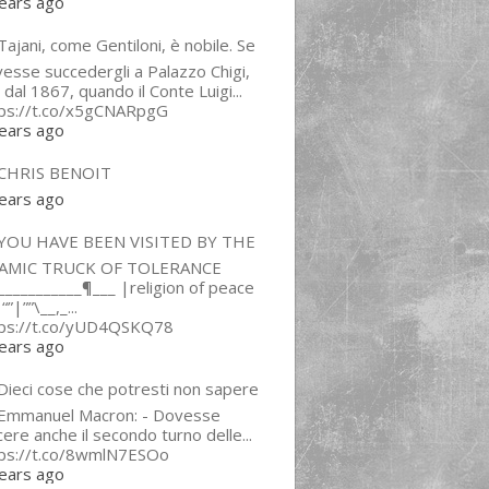
ears ago
ajani, come Gentiloni, è nobile. Se
esse succedergli a Palazzo Chigi,
 dal 1867, quando il Conte Luigi...
tps://t.co/x5gCNARpgG
ears ago
CHRIS BENOIT
ears ago
YOU HAVE BEEN VISITED BY THE
LAMIC TRUCK OF TOLERANCE
___________¶___ |religion of peace
“”|””\__,_...
tps://t.co/yUD4QSKQ78
ears ago
Dieci cose che potresti non sapere
 Emmanuel Macron: - Dovesse
cere anche il secondo turno delle...
tps://t.co/8wmlN7ESOo
ears ago