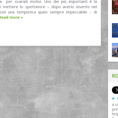
a per svariati motivi. Uno dei più importanti è la
di mettere lo spettatore – dopo averlo inserito nel
con una tempistica quasi sempre impeccabile – di
Read more
»
REC
I
a s
pri
htt