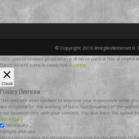
© Copyright 2016 ilmegliodiinternet.it. 
IMDI utilizza cookies proprietari e di terze parti al fine di migliora
fianco accetti tutte le condizioni.
Accetto
Chiudi
Privacy Overview
This website uses cookies to improve your experience while you 
are essential for the working of basic functionalities of the web
your browser only with your consent. You also have the option t
Necessary
Necessary
Sempre abilitato
Necessary cookies are absolutely essential for the website to fun