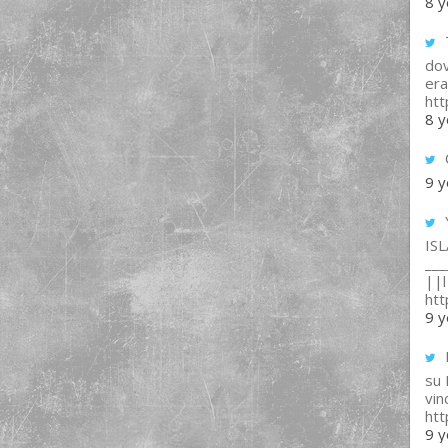
8 y
T
dov
era
ht
8 y
9 y
IS
___
||l 
ht
9 y
su
vin
ht
9 y