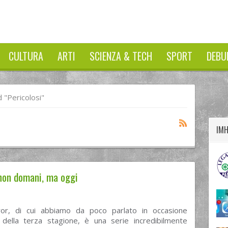
CULTURA
ARTI
SCIENZA & TECH
SPORT
DEBU
twitter
googleplus
facebook
"pericolosi"
IM
: non domani, ma oggi
ror, di cui abbiamo da poco parlato in occasione
ta della terza stagione, è una serie incredibilmente