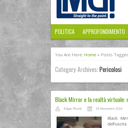
POLITICA
APPROFONDIMENTO
You Are Here:
Home
»
Posts Tagged 
Category Archives:
Pericolosi
Black Mirror e la realtà virtuale
Edgar Pironti
24 Novembre 2016
Black Mir
dell’usci