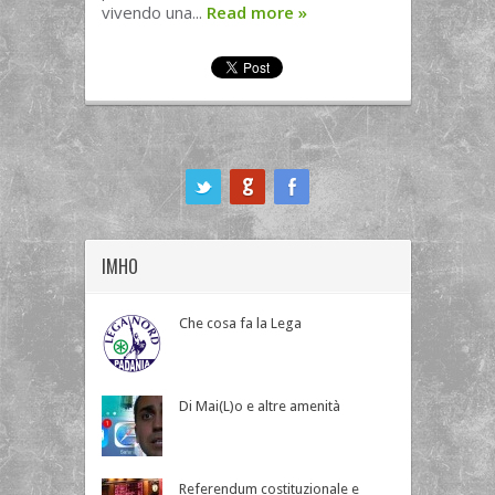
vivendo una...
Read more
»
ook
IMHO
Che cosa fa la Lega
Di Mai(L)o e altre amenità
Referendum costituzionale e