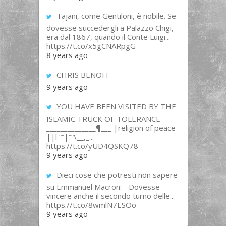
Tajani, come Gentiloni, è nobile. Se
dovesse succedergli a Palazzo Chigi,
era dal 1867, quando il Conte Luigi...
https://t.co/x5gCNARpgG
8 years ago
CHRIS BENOIT
9 years ago
YOU HAVE BEEN VISITED BY THE
ISLAMIC TRUCK OF TOLERANCE
______________¶___ |religion of peace
||l “”|””\__,_...
https://t.co/yUD4QSKQ78
9 years ago
Dieci cose che potresti non sapere
su Emmanuel Macron: - Dovesse
vincere anche il secondo turno delle...
https://t.co/8wmlN7ESOo
9 years ago