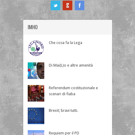
ook
IMHO
Che cosa fa la Lega
Di Mai(L)o e altre amenità
Referendum costituzionale e
scenari di fiaba
Brexit; bravi tutti.
Requiem per il PD