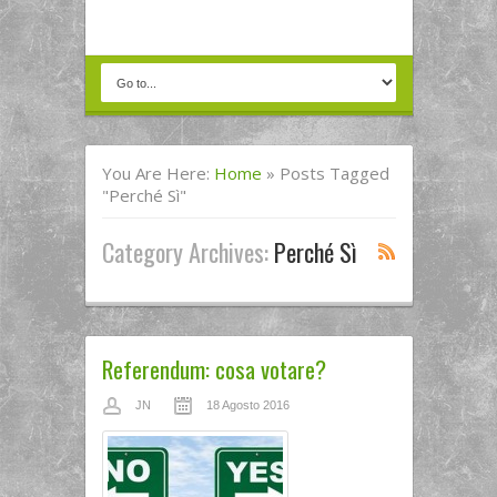
You Are Here:
Home
»
Posts Tagged
"perché Sì"
Category Archives:
Perché Sì
Referendum: cosa votare?
JN
18 Agosto 2016