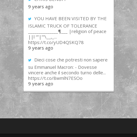
9 years ago
YOU HAVE BEEN VISITED BY THE
ISLAMIC TRUCK OF TOLERANCE
______________¶___ |religion of peace
||l “”|””\__,_...
https://t.co/yUD4QSKQ78
9 years ago
Dieci cose che potresti non sapere
su Emmanuel Macron: - Dovesse
vincere anche il secondo turno delle...
https://t.co/8wmlN7ESOo
9 years ago