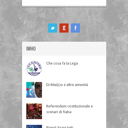
ook
IMHO
Che cosa fa la Lega
Di Mai(L)o e altre amenità
Referendum costituzionale e
scenari di fiaba
Brexit; bravi tutti.