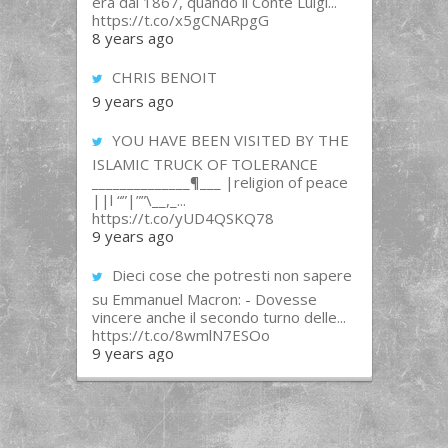
era dal 1867, quando il Conte Luigi...
https://t.co/x5gCNARpgG
8 years ago
CHRIS BENOIT
9 years ago
YOU HAVE BEEN VISITED BY THE
ISLAMIC TRUCK OF TOLERANCE
______________¶___ |religion of peace
||l “”|””\__,_...
https://t.co/yUD4QSKQ78
9 years ago
Dieci cose che potresti non sapere
su Emmanuel Macron: - Dovesse
vincere anche il secondo turno delle...
https://t.co/8wmlN7ESOo
9 years ago