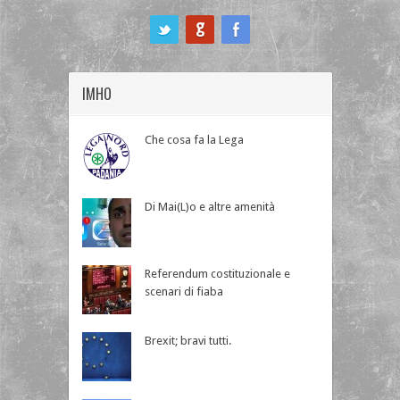
ook
IMHO
Che cosa fa la Lega
Di Mai(L)o e altre amenità
Referendum costituzionale e
scenari di fiaba
Brexit; bravi tutti.