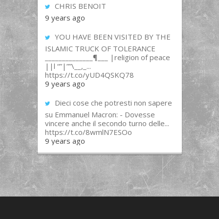
CHRIS BENOIT
9 years ago
YOU HAVE BEEN VISITED BY THE
ISLAMIC TRUCK OF TOLERANCE
______________¶___ |religion of peace
||l “”|””\__,_...
https://t.co/yUD4QSKQ78
9 years ago
Dieci cose che potresti non sapere
su Emmanuel Macron: - Dovesse
vincere anche il secondo turno delle...
https://t.co/8wmlN7ESOo
9 years ago