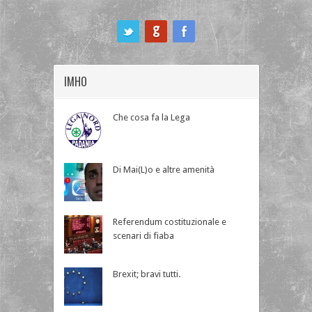
ook
IMHO
Che cosa fa la Lega
Di Mai(L)o e altre amenità
Referendum costituzionale e
scenari di fiaba
Brexit; bravi tutti.