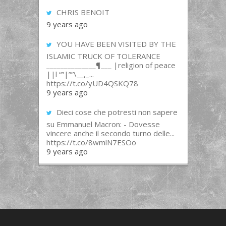
CHRIS BENOIT
9 years ago
YOU HAVE BEEN VISITED BY THE
ISLAMIC TRUCK OF TOLERANCE
______________¶___ |religion of peace
||l “”|””\__,_...
https://t.co/yUD4QSKQ78
9 years ago
Dieci cose che potresti non sapere
su Emmanuel Macron: - Dovesse
vincere anche il secondo turno delle...
https://t.co/8wmlN7ESOo
9 years ago