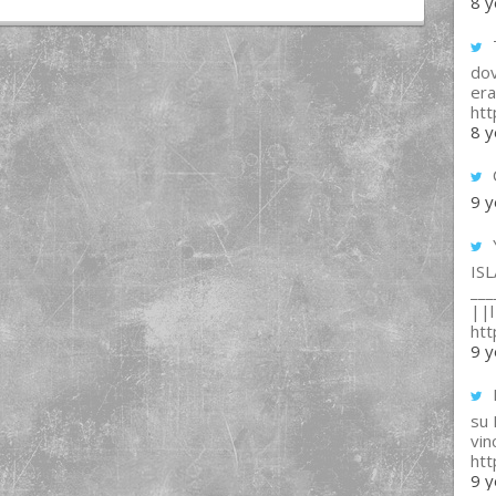
8 y
T
dov
era
ht
8 y
9 y
IS
___
||l 
ht
9 y
su
vin
ht
9 y