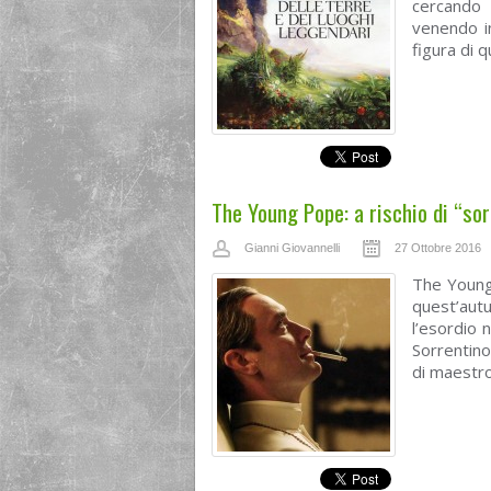
cercando 
venendo in
figura di qu
The Young Pope: a rischio di “so
Gianni Giovannelli
27 Ottobre 2016
The Young
quest’au
l’esordio 
Sorrentino
di maestro.