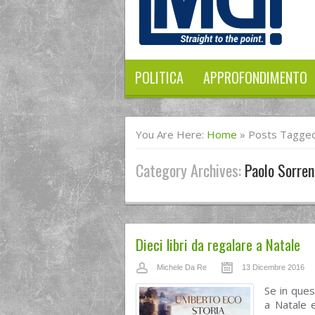
POLITICA
APPROFONDIMENTO
You Are Here:
Home
»
Posts Tagged
Category Archives:
Paolo Sorren
Dieci libri da regalare a Natale
Michele Da Re
13 Dicembre 2016
Se in ques
a Natale 