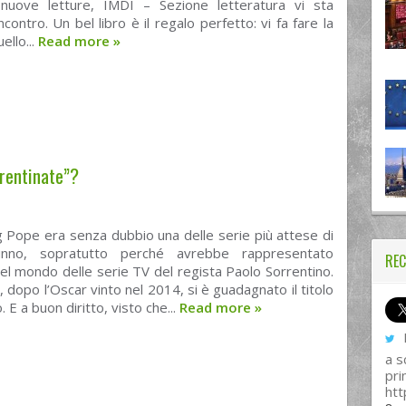
nuove letture, IMDI – Sezione letteratura vi sta
contro. Un bel libro è il regalo perfetto: vi fa fare la
ello...
Read more
»
rrentinate”?
 Pope era senza dubbio una delle serie più attese di
tunno, sopratutto perché avrebbe rappresentato
REC
nel mondo delle serie TV del regista Paolo Sorrentino.
, dopo l’Oscar vinto nel 2014, si è guadagnato il titolo
 E a buon diritto, visto che...
Read more
»
I
a s
pri
htt