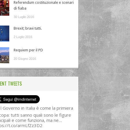
Referendum costituzionale e scenari
di fiaba
30 Luglio 2016
Brexit; bravi tutti.
2 Luglio 2016
Requiem per il PD
20 Giugno 2016
ENT TWEETS
l Governo in Italia è come la primiera
copa: tutti sanno quali sono le figure
ncipali e come funziona, ma ne…
ps://t.co/armLfZz3D2