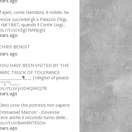
ears ago
ajani, come Gentiloni, è nobile. Se
esse succedergli a Palazzo Chigi,
 dal 1867, quando il Conte Luigi...
tps://t.co/x5gCNARpgG
ears ago
CHRIS BENOIT
ears ago
YOU HAVE BEEN VISITED BY THE
LAMIC TRUCK OF TOLERANCE
___________¶___ |religion of peace
“”|””\__,_...
tps://t.co/yUD4QSKQ78
ears ago
Dieci cose che potresti non sapere
 Emmanuel Macron: - Dovesse
cere anche il secondo turno delle...
tps://t.co/8wmlN7ESOo
ears ago