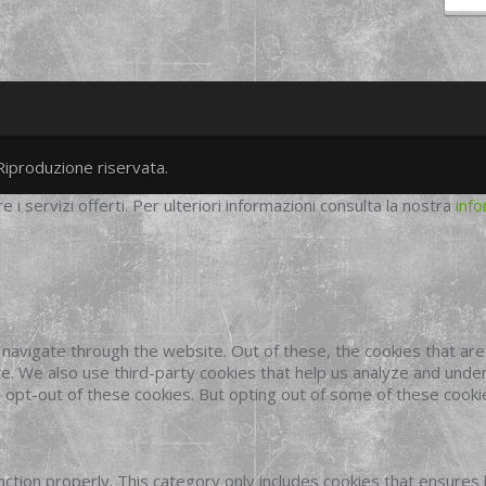
Riproduzione riservata.
twitter
googleplus
facebook
re i servizi offerti. Per ulteriori informazioni consulta la nostra
info
navigate through the website. Out of these, the cookies that ar
site. We also use third-party cookies that help us analyze and und
o opt-out of these cookies. But opting out of some of these cook
ction properly. This category only includes cookies that ensures 