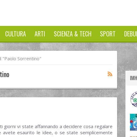
CULTURA
ARTI
SCIENZA & TECH
SPORT
DEBU
twitter
googleplus
facebook
 "paolo Sorrentino"
tino
IM
ti giorni vi state affannando a decidere cosa regalare
e avete esaurito le idee, o se state semplicemente