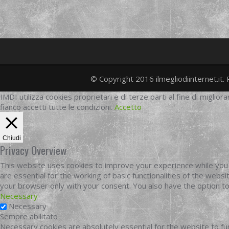
© Copyright 2016 ilmegliodiinternet.it. 
IMDI utilizza cookies proprietari e di terze parti al fine di migliora
fianco accetti tutte le condizioni.
Accetto
Chiudi
Privacy Overview
This website uses cookies to improve your experience while you 
are essential for the working of basic functionalities of the web
your browser only with your consent. You also have the option t
Necessary
Necessary
Sempre abilitato
Necessary cookies are absolutely essential for the website to fun