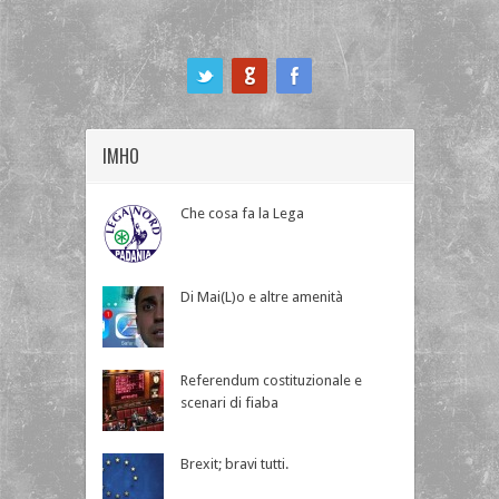
ook
IMHO
Che cosa fa la Lega
Di Mai(L)o e altre amenità
Referendum costituzionale e
scenari di fiaba
Brexit; bravi tutti.