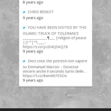
8 years ago
CHRIS BENOIT
9 years ago
YOU HAVE BEEN VISITED BY THE
ISLAMIC TRUCK OF TOLERANCE
______________¶___ |religion of peace
||l “”|””\__,_...
https://t.co/yUD4QSKQ78
9 years ago
Dieci cose che potresti non sapere
su Emmanuel Macron: - Dovesse
vincere anche il secondo turno delle...
https://t.co/8wmlN7ESOo
9 years ago