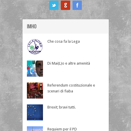
ook
IMHO
Che cosa fa la Lega
Di Mai(L)o e altre amenità
Referendum costituzionale e
scenari di fiaba
Brexit; bravi tutti.
Requiem per il PD