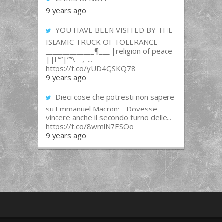
9 years ago
YOU HAVE BEEN VISITED BY THE
ISLAMIC TRUCK OF TOLERANCE
______________¶___ |religion of peace
||l “”|””\__,_...
https://t.co/yUD4QSKQ78
9 years ago
Dieci cose che potresti non sapere
su Emmanuel Macron: - Dovesse
vincere anche il secondo turno delle...
https://t.co/8wmlN7ESOo
9 years ago