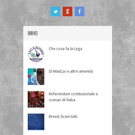
ook
IMHO
Che cosa fa la Lega
Di Mai(L)o e altre amenità
Referendum costituzionale e
scenari di fiaba
Brexit; bravi tutti.