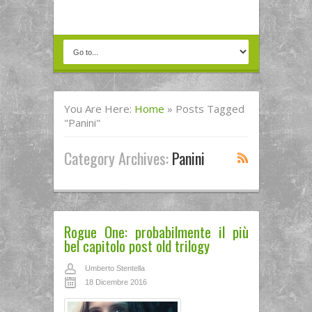
You Are Here:
Home
»
Posts Tagged
"panini"
Category Archives:
Panini
Rogue One: probabilmente il più
bel capitolo post old trilogy
Umberto Stentella
18 Dicembre 2016