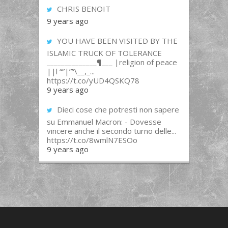
CHRIS BENOIT
9 years ago
YOU HAVE BEEN VISITED BY THE
ISLAMIC TRUCK OF TOLERANCE
______________¶___ |religion of peace
||l “”|””\__,_...
https://t.co/yUD4QSKQ78
9 years ago
Dieci cose che potresti non sapere
su Emmanuel Macron: - Dovesse
vincere anche il secondo turno delle...
https://t.co/8wmlN7ESOo
9 years ago