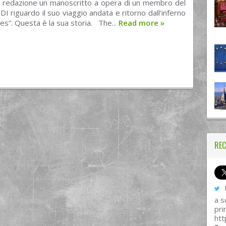
in redazione un manoscritto a opera di un membro del
I riguardo il suo viaggio andata e ritorno dall’inferno
es”. Questa è la sua storia. The...
Read more
»
REC
I
a s
pri
htt