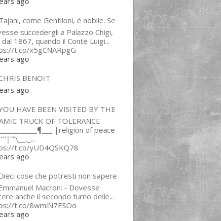
ears ago
ajani, come Gentiloni, è nobile. Se
esse succedergli a Palazzo Chigi,
 dal 1867, quando il Conte Luigi...
tps://t.co/x5gCNARpgG
ears ago
CHRIS BENOIT
ears ago
YOU HAVE BEEN VISITED BY THE
LAMIC TRUCK OF TOLERANCE
___________¶___ |religion of peace
“”|””\__,_...
tps://t.co/yUD4QSKQ78
ears ago
Dieci cose che potresti non sapere
 Emmanuel Macron: - Dovesse
cere anche il secondo turno delle...
tps://t.co/8wmlN7ESOo
ears ago