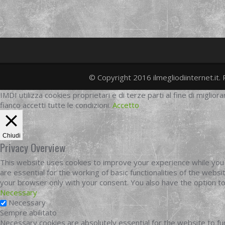
© Copyright 2016 ilmegliodiinternet.it. 
IMDI utilizza cookies proprietari e di terze parti al fine di migliora
fianco accetti tutte le condizioni.
Accetto
Chiudi
Privacy Overview
This website uses cookies to improve your experience while you 
are essential for the working of basic functionalities of the web
your browser only with your consent. You also have the option t
Necessary
Necessary
Sempre abilitato
Necessary cookies are absolutely essential for the website to fun