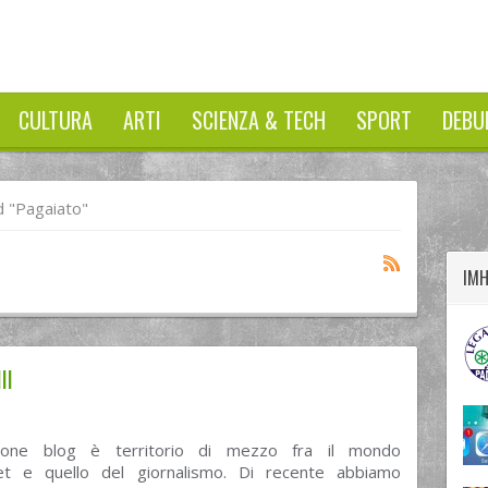
CULTURA
ARTI
SCIENZA & TECH
SPORT
DEBU
twitter
googleplus
facebook
 "pagaiato"
IM
II
ione blog è territorio di mezzo fra il mondo
rnet e quello del giornalismo. Di recente abbiamo