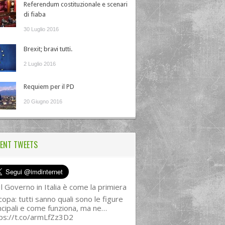
Referendum costituzionale e scenari
di fiaba
30 Luglio 2016
Brexit; bravi tutti.
2 Luglio 2016
Requiem per il PD
20 Giugno 2016
ENT TWEETS
l Governo in Italia è come la primiera
copa: tutti sanno quali sono le figure
ncipali e come funziona, ma ne…
ps://t.co/armLfZz3D2