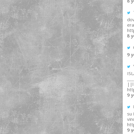
8 y
T
dov
era
ht
8 y
9 y
IS
___
||l 
ht
9 y
su
vin
ht
9 y