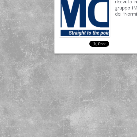
ricevuto 
gruppo IMD
dei “Normi