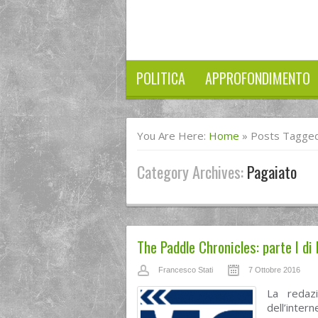
POLITICA
APPROFONDIMENTO
You Are Here:
Home
»
Posts Tagged
Category Archives:
Pagaiato
The Paddle Chronicles: parte I di I
Francesco Stati
7 Ottobre 2016
La redaz
dell’inte