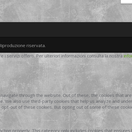
Riproduzione riservata.
twitter
googleplus
facebook
re i servizi offerti. Per ulteriori informazioni consulta la nostra
info
navigate through the website. Out of these, the cookies that ar
site. We also use third-party cookies that help us analyze and und
o opt-out of these cookies. But opting out of some of these cook
ction properly. This category only includes cookies that ensures 