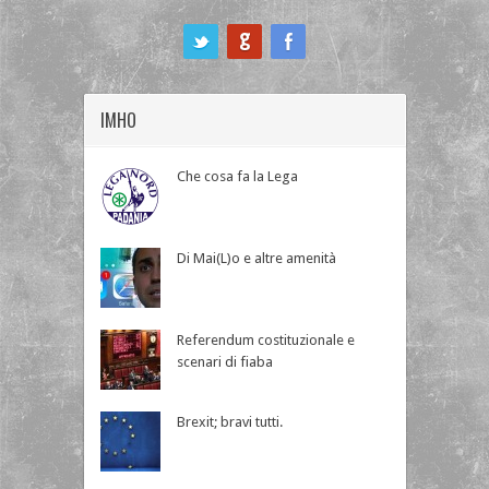
ook
IMHO
Che cosa fa la Lega
Di Mai(L)o e altre amenità
Referendum costituzionale e
scenari di fiaba
Brexit; bravi tutti.