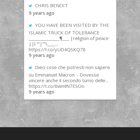
CHRIS BENOIT
9 years ago
YOU HAVE BEEN VISITED BY THE
ISLAMIC TRUCK OF TOLERANCE
______________¶___ |religion of peace
||l “”|””\__,_...
https://t.co/yUD4QSKQ78
9 years ago
Dieci cose che potresti non sapere
su Emmanuel Macron: - Dovesse
vincere anche il secondo turno delle...
https://t.co/8wmlN7ESOo
9 years ago