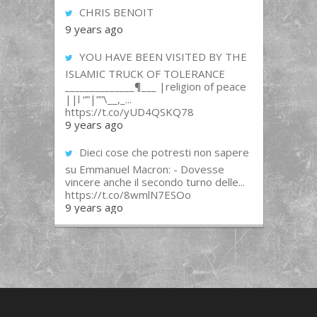
CHRIS BENOIT
9 years ago
YOU HAVE BEEN VISITED BY THE
ISLAMIC TRUCK OF TOLERANCE
______________¶___ |religion of peace
||l “”|””\__,_...
https://t.co/yUD4QSKQ78
9 years ago
Dieci cose che potresti non sapere
su Emmanuel Macron: - Dovesse
vincere anche il secondo turno delle...
https://t.co/8wmlN7ESOo
9 years ago