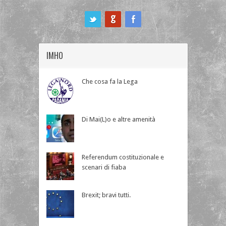
ook
IMHO
Che cosa fa la Lega
Di Mai(L)o e altre amenità
Referendum costituzionale e
scenari di fiaba
Brexit; bravi tutti.