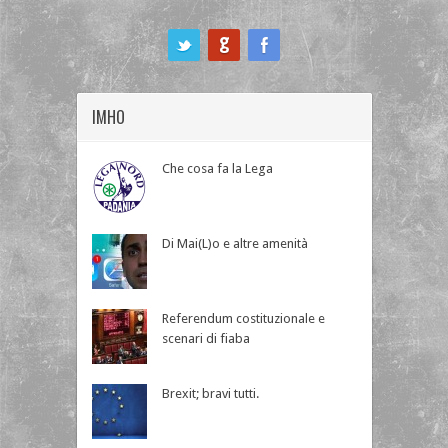
ook
IMHO
Che cosa fa la Lega
Di Mai(L)o e altre amenità
Referendum costituzionale e
scenari di fiaba
Brexit; bravi tutti.