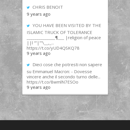
CHRIS BENOIT
9 years ago
YOU HAVE BEEN VISITED BY THE
ISLAMIC TRUCK OF TOLERANCE
______________¶___ |religion of peace
||l “”|””\__,_...
https://t.co/yUD4QSKQ78
9 years ago
Dieci cose che potresti non sapere
su Emmanuel Macron: - Dovesse
vincere anche il secondo turno delle...
https://t.co/8wmlN7ESOo
9 years ago